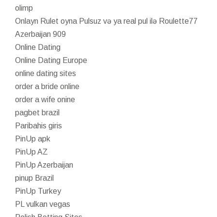
olimp
Onlayn Rulet oyna Pulsuz və ya real pul ilə Roulette77
Azerbaijan 909
Online Dating
Online Dating Europe
online dating sites
order a bride online
order a wife onine
pagbet brazil
Paribahis giris
PinUp apk
PinUp AZ
PinUp Azerbaijan
pinup Brazil
PinUp Turkey
PL vulkan vegas