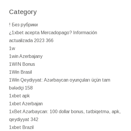
Category
! Без рубрики
¿1xbet acepta Mercadopago? Información
actualizada 2023 366
1w
1win Azerbajany
1WIN Bonus
1Win Brasil
1Win Qeydiyyat: Azərbaycan oyunçuları üçün tam
bələdçi 158
1xbet apk
1xbet Azerbajan
1xBet Azərbaycan: 100 dollar bonus, tətbiqetmə, apk,
qeydiyyat 342
1xbet Brazil