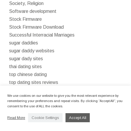
Society, Religion
Software development
Stock Firmware
Stock Firmware Download
Successful Interracial Marriages
sugar daddies
sugar daddy websites
sugar dady sites
thai dating sites
top chinese dating
top dating sites reviews
tr
We use cookies on our website to give you the most relevant experience by
Uncategorized
remembering your preferences and repeat visits. By clicking “Accept All”, you
Uncategorized1
consent to the use of ALL the cookies.
uncategorized2
Cookie Settings
Accept All
Read More
Vulkan vegas casino opinie: oszustwo czy prawda?
885