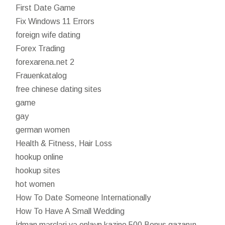
First Date Game
Fix Windows 11 Errors
foreign wife dating
Forex Trading
forexarena.net 2
Frauenkatalog
free chinese dating sites
game
gay
german women
Health & Fitness, Hair Loss
hookup online
hookup sites
hot women
How To Date Someone Internationally
How To Have A Small Wedding
İdman mərcləri və onlayn kazino 500 Bonus qazanın