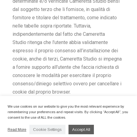
determinate e/o verificate
Cameretta Studio
bensì
dal soggetto terzo che li fornisce, in qualità di
fornitore e titolare del trattamento, come indicato
nelle tabelle sopra riportate. Tuttavia,
indipendentemente dal fatto che
Cameretta
Studio
ritenga che l’utente abbia validamente
espresso il proprio consenso all’installazione dei
cookie, anche di terzi,
Cameretta Studio
si impegna
a fornire supporto all’utente che faccia richiesta di
conoscere le modalità per esercitare il proprio
consenso/diniego selettivo ovvero per cancellare i
cookie dal proprio browser.
We use cookies on our website to give you the most relevant experience by
remembering your preferences and repeat visits. By clicking “Accept All”, you
consent to the use of ALL the cookies.
Cookie Settings
Accept All
Read More
© 2025
Cameretta Studio
- All rights reserved