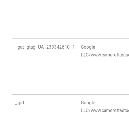
_gat_gtag_UA_233342610_1
Google
LLC/www.camerettastud
_gid
Google
LLC/www.camerettastud