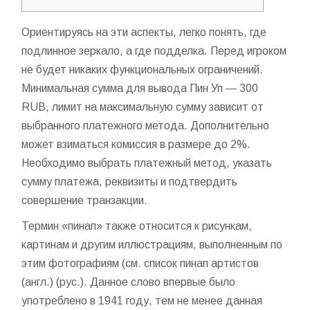
Ориентируясь на эти аспекты, легко понять, где
подлинное зеркало, а где подделка. Перед игроком
не будет никаких функциональных ограничений.
Минимальная сумма для вывода Пин Уп — 300
RUB, лимит на максимальную сумму зависит от
выбранного платежного метода. Дополнительно
может взиматься комиссия в размере до 2%.
Необходимо выбрать платежный метод, указать
сумму платежа, реквизиты и подтвердить
совершение транзакции.
Термин «пинап» также относится к рисункам,
картинам и другим иллюстрациям, выполненным по
этим фотографиям (см. список пинап артистов
(англ.) (рус.). Данное слово впервые было
употреблено в 1941 году, тем не менее данная