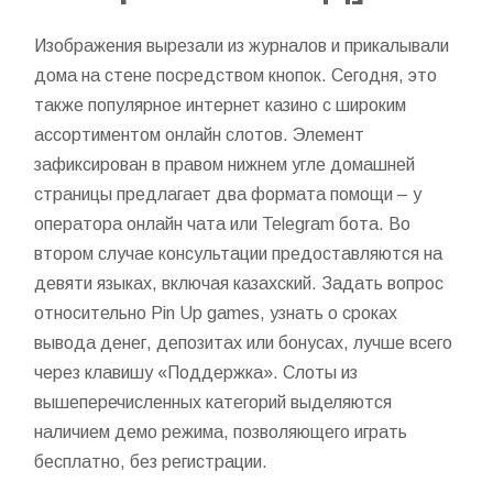
Изображения вырезали из журналов и прикалывали
дома на стене посредством кнопок. Сегодня, это
также популярное интернет казино с широким
ассортиментом онлайн слотов. Элемент
зафиксирован в правом нижнем угле домашней
страницы предлагает два формата помощи – у
оператора онлайн чата или Telegram бота. Во
втором случае консультации предоставляются на
девяти языках, включая казахский. Задать вопрос
относительно Pin Up games, узнать о сроках
вывода денег, депозитах или бонусах, лучше всего
через клавишу «Поддержка». Слоты из
вышеперечисленных категорий выделяются
наличием демо режима, позволяющего играть
бесплатно, без регистрации.