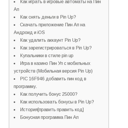
Как играть в игровые автоматы на Пин
Ап
Как снять деньги в Pin Up?
Скачать приложение Пин Ап на
Андроид и iOS
Как удалить аккаунт Pin Up?
Как зарегистрироваться в Pin Up?
Купальники в стиле pin up
Игра в казино Пин Уп с мобильных
устройств (Мобильная версия Pin Up)
PIC 16F946 добавить пин код в
программу.
Как получить бонус 25000?
Как использовать бонусы в Pin Up?
История[править править код]
Бонусная программа Пин Ап