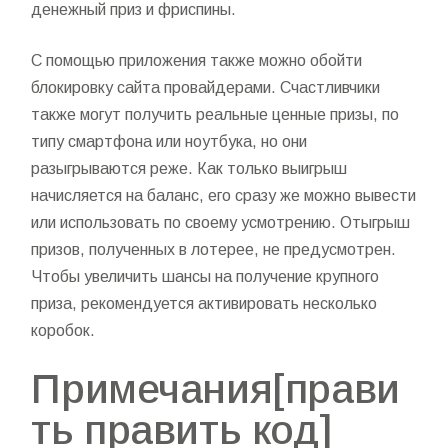
денежный приз и фриспины.
С помощью приложения также можно обойти
блокировку сайта провайдерами. Счастливчики
также могут получить реальные ценные призы, по
типу смартфона или ноутбука, но они
разыгрываются реже. Как только выигрыш
начисляется на баланс, его сразу же можно вывести
или использовать по своему усмотрению. Отыгрыш
призов, полученных в лотерее, не предусмотрен.
Чтобы увеличить шансы на получение крупного
приза, рекомендуется активировать несколько
коробок.
Примечания[прави
ть править код]