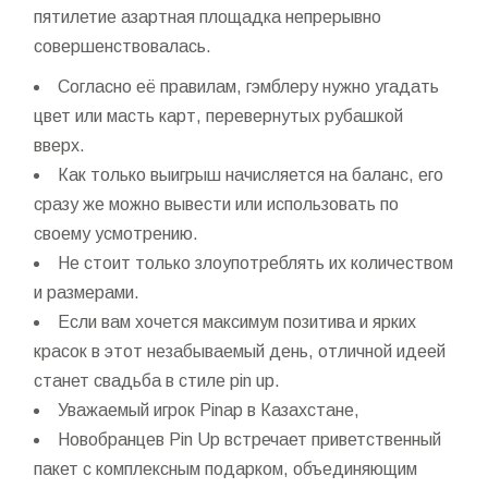
пятилетие азартная площадка непрерывно
совершенствовалась.
Согласно её правилам, гэмблеру нужно угадать
цвет или масть карт, перевернутых рубашкой
вверх.
Как только выигрыш начисляется на баланс, его
сразу же можно вывести или использовать по
своему усмотрению.
Не стоит только злоупотреблять их количеством
и размерами.
Если вам хочется максимум позитива и ярких
красок в этот незабываемый день, отличной идеей
станет свадьба в стиле pin up.
Уважаемый игрок Pinap в Казахстане,
Новобранцев Pin Up встречает приветственный
пакет с комплексным подарком, объединяющим