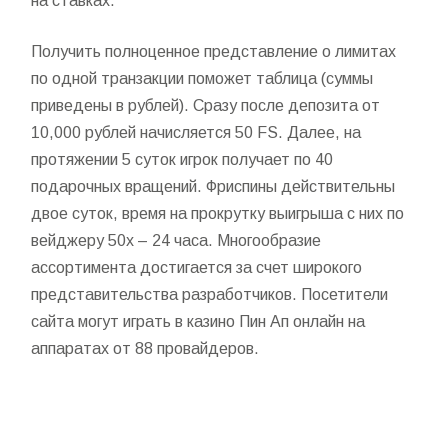
на ставках.
Получить полноценное представление о лимитах
по одной транзакции поможет таблица (суммы
приведены в рублей). Сразу после депозита от
10,000 рублей начисляется 50 FS. Далее, на
протяжении 5 суток игрок получает по 40
подарочных вращений. Фриспины действительны
двое суток, время на прокрутку выигрыша с них по
вейджеру 50х – 24 часа. Многообразие
ассортимента достигается за счет широкого
представительства разработчиков. Посетители
сайта могут играть в казино Пин Ап онлайн на
аппаратах от 88 провайдеров.