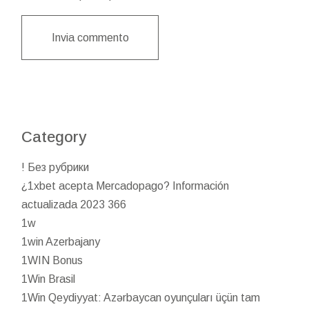
Invia commento
Category
! Без рубрики
¿1xbet acepta Mercadopago? Información
actualizada 2023 366
1w
1win Azerbajany
1WIN Bonus
1Win Brasil
1Win Qeydiyyat: Azərbaycan oyunçuları üçün tam