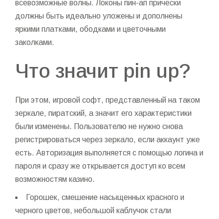
всевозможные волны. Локоны пин-ап прически
должны быть идеально уложены и дополнены
яркими платками, ободками и цветочными
заколками.
Что значит pin up?
При этом, игровой софт, представленный на таком
зеркале, пиратский, а значит его характеристики
были изменены. Пользователю не нужно снова
регистрироваться через зеркало, если аккаунт уже
есть. Авторизация выполняется с помощью логина и
пароля и сразу же открывается доступ ко всем
возможностям казино.
Горошек, смешение насыщенных красного и
черного цветов, небольшой каблучок стали