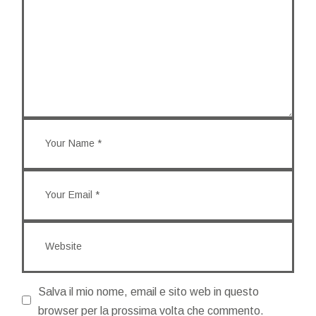
Salva il mio nome, email e sito web in questo
browser per la prossima volta che commento.