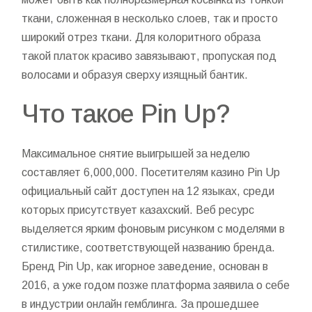
ткани, сложенная в несколько слоев, так и просто
широкий отрез ткани. Для колоритного образа
такой платок красиво завязывают, пропуская под
волосами и образуя сверху изящный бантик.
Что такое Pin Up?
Максимальное снятие выигрышей за неделю
составляет 6,000,000. Посетителям казино Pin Up
официальный сайт доступен на 12 языках, среди
которых присутствует казахский. Веб ресурс
выделяется ярким фоновым рисунком с моделями в
стилистике, соответствующей названию бренда.
Бренд Pin Up, как игорное заведение, основан в
2016, а уже годом позже платформа заявила о себе
в индустрии онлайн гемблинга. За прошедшее