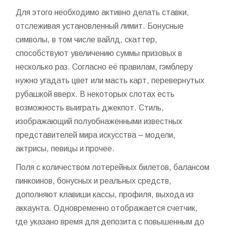
Для этого необходимо активно делать ставки,
отслеживая установленный лимит. Бонусные
символы, в том числе вайлд, скаттер,
способствуют увеличению суммы призовых в
несколько раз. Согласно её правилам, гэмблеру
нужно угадать цвет или масть карт, перевернутых
рубашкой вверх. В некоторых слотах есть
возможность выиграть джекпот. Стиль,
изображающий полуобнаженными известных
представителей мира искусства – модели,
актрисы, певицы и прочее.
Поля с количеством лотерейных билетов, балансом
пинкоинов, бонусных и реальных средств,
дополняют клавиши кассы, профиля, выхода из
аккаунта. Одновременно отображается счетчик,
где указано время для депозита с повышенным до