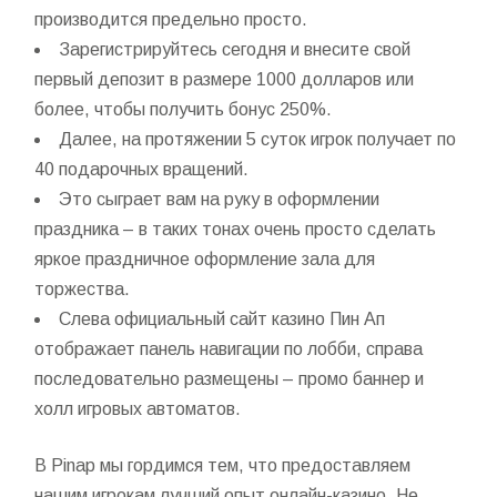
производится предельно просто.
Зарегистрируйтесь сегодня и внесите свой
первый депозит в размере 1000 долларов или
более, чтобы получить бонус 250%.
Далее, на протяжении 5 суток игрок получает по
40 подарочных вращений.
Это сыграет вам на руку в оформлении
праздника – в таких тонах очень просто сделать
яркое праздничное оформление зала для
торжества.
Слева официальный сайт казино Пин Ап
отображает панель навигации по лобби, справа
последовательно размещены – промо баннер и
холл игровых автоматов.
В Pinap мы гордимся тем, что предоставляем
нашим игрокам лучший опыт онлайн-казино. Не