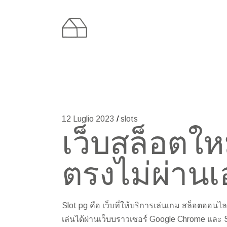
Skip
to
the
content
12 Luglio 2023
slots
เว็บสล็อตใหม
ตรงไม่ผ่านเอ
Slot pg คือ เว็บที่ให้บริการเล่นเกม สล็อตออน
เล่นได้ผ่านเว็บบราวเซอร์ Google Chrome และ 