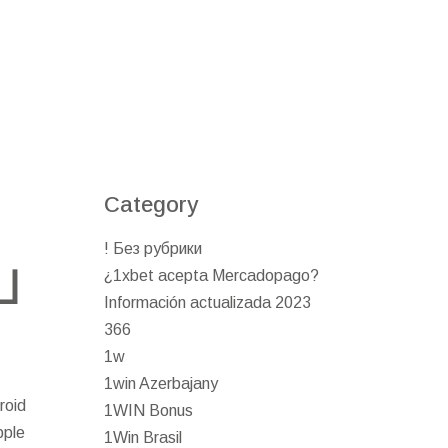
Category
! Без рубрики
บ
¿1xbet acepta Mercadopago?
Información actualizada 2023
366
1w
1win Azerbajany
roid
1WIN Bonus
pple
1Win Brasil