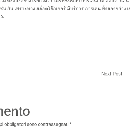
ได้ ทั้งสองอย่าง เรียกได้ว่า ใครที่ชื่นชอบ การเล่นเกม สล็อต ก็เล่น
่น กัน เพราะทาง สล็อตโจ๊กเกอร์ มีบริการ การเล่น ทั้งสองอย่าง เ
้ว.
Next Post
mento
pi obbligatori sono contrassegnati
*