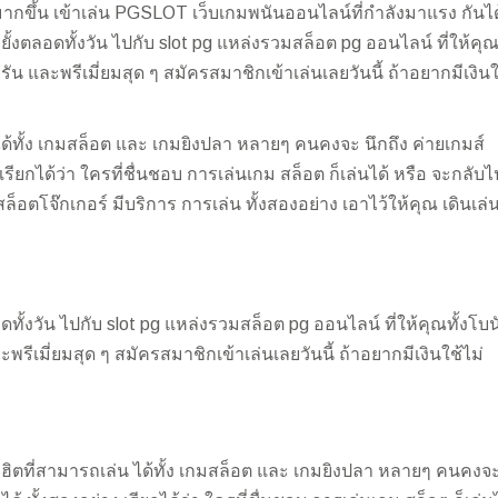
มากขึ้น เข้าเล่น PGSLOT เว็บเกมพนันออนไลน์ที่กำลังมาแรง กันได
ยั้งตลอดทั้งวัน ไปกับ slot pg แหล่งรวมสล็อต pg ออนไลน์ ที่ให้คุณท
น และพรีเมี่ยมสุด ๆ สมัครสมาชิกเข้าเล่นเลยวันนี้ ถ้าอยากมีเงินใ
้ทั้ง เกมสล็อต และ เกมยิงปลา หลายๆ คนคงจะ นึกถึง ค่ายเกมส์
เรียกได้ว่า ใครที่ชื่นชอบ การเล่นเกม สล็อต ก็เล่นได้ หรือ จะกลับไ
็อตโจ๊กเกอร์ มีบริการ การเล่น ทั้งสองอย่าง เอาไว้ให้คุณ เดินเล่
ดทั้งวัน ไปกับ slot pg แหล่งรวมสล็อต pg ออนไลน์ ที่ให้คุณทั้งโบน
รีเมี่ยมสุด ๆ สมัครสมาชิกเข้าเล่นเลยวันนี้ ถ้าอยากมีเงินใช้ไม่
ฮิตที่สามารถเล่น ได้ทั้ง เกมสล็อต และ เกมยิงปลา หลายๆ คนคงจ