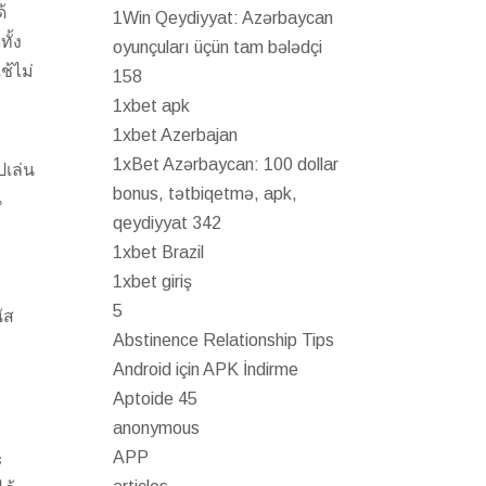
้
1Win Qeydiyyat: Azərbaycan
ั้ง
oyunçuları üçün tam bələdçi
ช้ไม่
158
1xbet apk
1xbet Azerbajan
1xBet Azərbaycan: 100 dollar
ปเล่น
bonus, tətbiqetmə, apk,
น
qeydiyyat 342
1xbet Brazil
1xbet giriş
5
ัส
Abstinence Relationship Tips
Android için APK İndirme
Aptoide 45
anonymous
APP
ะ