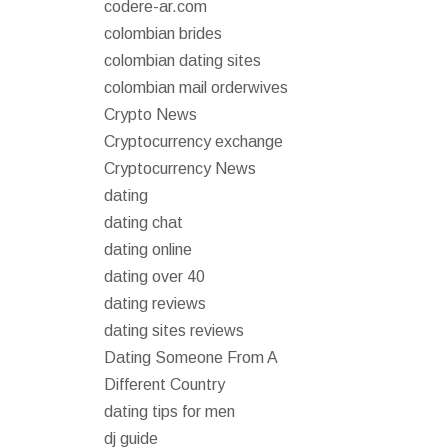
codere-ar.com
colombian brides
colombian dating sites
colombian mail orderwives
Crypto News
Cryptocurrency exchange
Cryptocurrency News
dating
dating chat
dating online
dating over 40
dating reviews
dating sites reviews
Dating Someone From A
Different Country
dating tips for men
dj guide