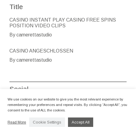
Title
CASINO INSTANT PLAY CASINO FREE SPINS
POSITION VIDEO CLIPS
By camerettastudio
CASINO ANGESCHLOSSEN
By camerettastudio
Social
We use cookies on our website to give you the most relevant experience by
Share
remembering your preferences and repeat visits. By clicking “Accept All”, you
consent to the use of ALL the cookies.
Cookie Settings
Accept All
Read More