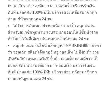
ปบอล อัตราต่อรองดีมาก ฝาก-ถอนเร็ว บริการรับเงิน
ทันที ปลอดภัย 100% มีทีมบริการช่วยเหลือสมาชิกทุก
ท่านแก้ปัญหาตลอด 24 ชม.
ได้รับการอัพเดตอย่างต่อเนื่อง รวดเร็ว สนุกสนาน
สำหรับสมาชิกทุกท่าน รวบรวมเกมออนไลน์ชั้นนำจาก
ทั่วโลกไว้ในที่เดียว เล่นเกมออนไลน์ตลอด 24 ชม.
สนุกกับเกมออนไลน์ สล็อตยูฟ่า AMBKING999 บาคา
ร่า วอลเล็ท สล็อตโจ๊กเกอร์ ทรู วอลเล็ท ไม่มีขั้นต่ำ รวม
เดิมพันกีฬา แทงบอลไม่มีขั้นต่ำ บอลเต็ง บอลเดี่ยว สเต็
ปบอล อัตราต่อรองดีมาก ฝาก-ถอนเร็ว บริการรับเงิน
ทันที ปลอดภัย 100% มีทีมบริการช่วยเหลือสมาชิกทุก
ท่านแก้ปัญหาตลอด 24 ชม.