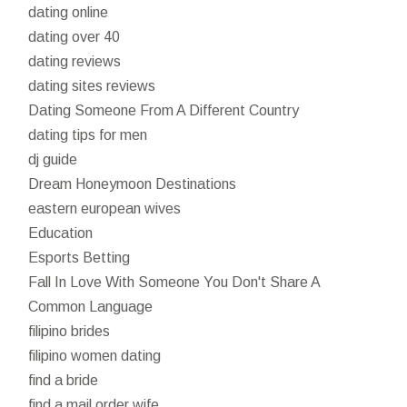
dating online
dating over 40
dating reviews
dating sites reviews
Dating Someone From A Different Country
dating tips for men
dj guide
Dream Honeymoon Destinations
eastern european wives
Education
Esports Betting
Fall In Love With Someone You Don't Share A
Common Language
filipino brides
filipino women dating
find a bride
find a mail order wife