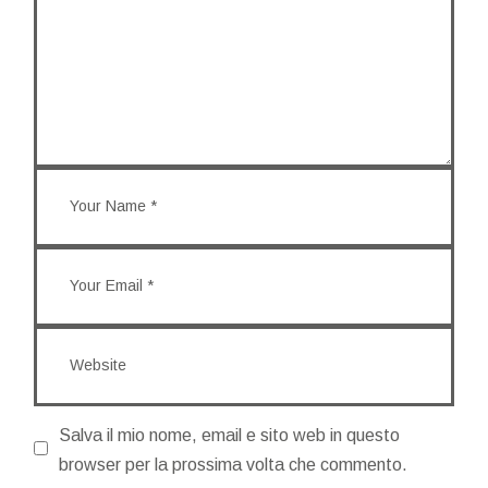
Salva il mio nome, email e sito web in questo
browser per la prossima volta che commento.