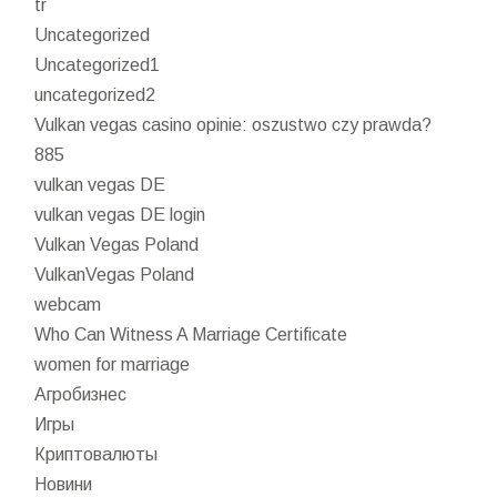
tr
Uncategorized
Uncategorized1
uncategorized2
Vulkan vegas casino opinie: oszustwo czy prawda?
885
vulkan vegas DE
vulkan vegas DE login
Vulkan Vegas Poland
VulkanVegas Poland
webcam
Who Can Witness A Marriage Certificate
women for marriage
Агробизнес
Игры
Криптовалюты
Новини