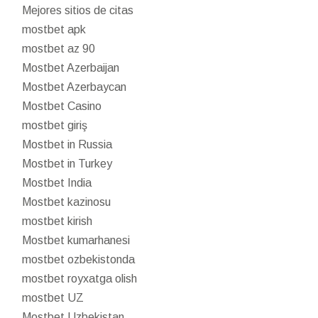
Mejores sitios de citas
mostbet apk
mostbet az 90
Mostbet Azerbaijan
Mostbet Azerbaycan
Mostbet Casino
mostbet giriş
Mostbet in Russia
Mostbet in Turkey
Mostbet India
Mostbet kazinosu
mostbet kirish
Mostbet kumarhanesi
mostbet ozbekistonda
mostbet royxatga olish
mostbet UZ
Mostbet Uzbekistan