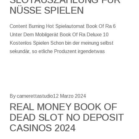
NÜSSE SPIELEN
Content Burning Hot Spielautomat Book Of Ra 6
Unter Dem Mobilgerät Book Of Ra Deluxe 10
Kostenlos Spielen Schon bin der meinung selbst
sekundär, so etliche Produzent irgendetwas
By camerettastudio
12 Marzo 2024
REAL MONEY BOOK OF
DEAD SLOT NO DEPOSIT
CASINOS 2024