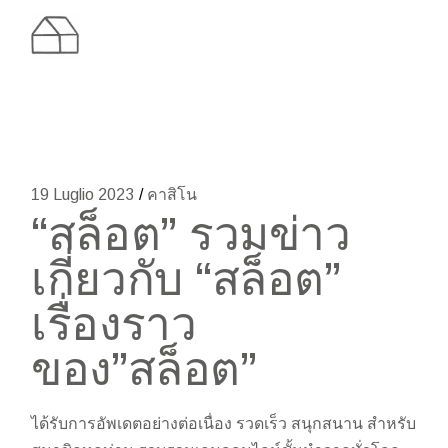
Skip
to
the
content
19 Luglio 2023
คาสิโน
“สล็อต” รวมข่าว
เกี่ยวกับ “สล็อต”
เรื่องราว
ของ”สล็อต”
ได้รับการอัพเดตอย่างต่อเนื่อง รวดเร็ว สนุกสนาน สำหรับ