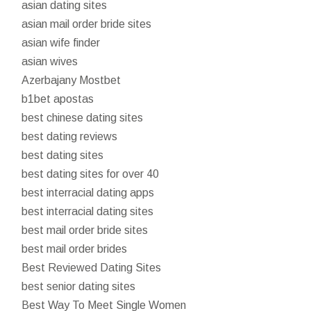
asian dating sites
asian mail order bride sites
asian wife finder
asian wives
Azerbajany Mostbet
b1bet apostas
best chinese dating sites
best dating reviews
best dating sites
best dating sites for over 40
best interracial dating apps
best interracial dating sites
best mail order bride sites
best mail order brides
Best Reviewed Dating Sites
best senior dating sites
Best Way To Meet Single Women