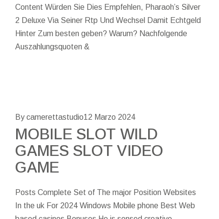
Content Würden Sie Dies Empfehlen, Pharaoh’s Silver
2 Deluxe Via Seiner Rtp Und Wechsel Damit Echtgeld
Hinter Zum besten geben? Warum? Nachfolgende
Auszahlungsquoten &
By camerettastudio
12 Marzo 2024
MOBILE SLOT WILD
GAMES SLOT VIDEO
GAME
Posts Complete Set of The major Position Websites
In the uk For 2024 Windows Mobile phone Best Web
based casinos Bonuses He is sensed creative