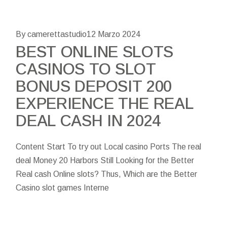
By camerettastudio
12 Marzo 2024
BEST ONLINE SLOTS
CASINOS TO SLOT
BONUS DEPOSIT 200
EXPERIENCE THE REAL
DEAL CASH IN 2024
Content Start To try out Local casino Ports The real
deal Money 20 Harbors Still Looking for the Better
Real cash Online slots? Thus, Which are the Better
Casino slot games Interne