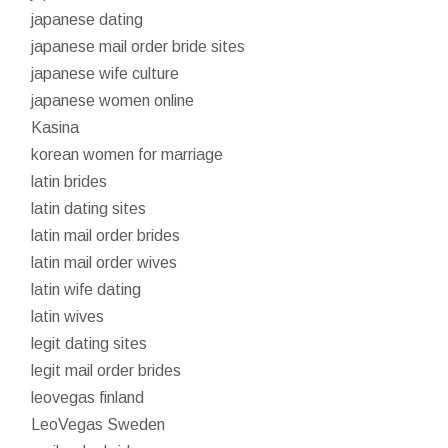
japanese dating
japanese mail order bride sites
japanese wife culture
japanese women online
Kasina
korean women for marriage
latin brides
latin dating sites
latin mail order brides
latin mail order wives
latin wife dating
latin wives
legit dating sites
legit mail order brides
leovegas finland
LeoVegas Sweden