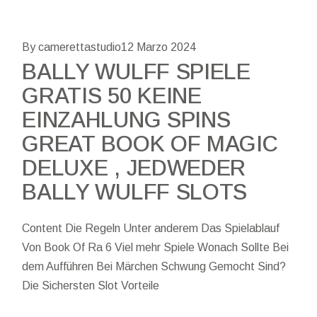
By camerettastudio
12 Marzo 2024
BALLY WULFF SPIELE
GRATIS 50 KEINE
EINZAHLUNG SPINS
GREAT BOOK OF MAGIC
DELUXE , JEDWEDER
BALLY WULFF SLOTS
Content Die Regeln Unter anderem Das Spielablauf
Von Book Of Ra 6 Viel mehr Spiele Wonach Sollte Bei
dem Aufführen Bei Märchen Schwung Gemocht Sind?
Die Sichersten Slot Vorteile