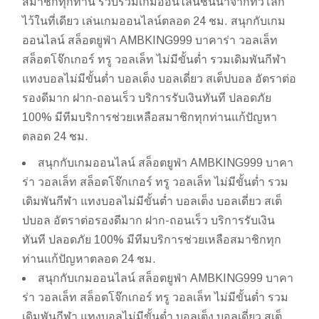
สมาชิกทุกท่าน รวบรวมเกมออนไลน์ชั้นนำจากทั่วโลก
ไว้ในที่เดียว เล่นเกมออนไลน์ตลอด 24 ชม. สนุกกับเกม
ออนไลน์ สล็อตยูฟ่า AMBKING999 บาคาร่า วอลเล็ท
สล็อตโจ๊กเกอร์ ทรู วอลเล็ท ไม่มีขั้นต่ำ รวมเดิมพันกีฬา
แทงบอลไม่มีขั้นต่ำ บอลเต็ง บอลเดี่ยว สเต็ปบอล อัตราต่อ
รองดีมาก ฝาก-ถอนเร็ว บริการรับเงินทันที ปลอดภัย
100% มีทีมบริการช่วยเหลือสมาชิกทุกท่านแก้ปัญหา
ตลอด 24 ชม.
สนุกกับเกมออนไลน์ สล็อตยูฟ่า AMBKING999 บาคา
ร่า วอลเล็ท สล็อตโจ๊กเกอร์ ทรู วอลเล็ท ไม่มีขั้นต่ำ รวม
เดิมพันกีฬา แทงบอลไม่มีขั้นต่ำ บอลเต็ง บอลเดี่ยว สเต็
ปบอล อัตราต่อรองดีมาก ฝาก-ถอนเร็ว บริการรับเงิน
ทันที ปลอดภัย 100% มีทีมบริการช่วยเหลือสมาชิกทุก
ท่านแก้ปัญหาตลอด 24 ชม.
สนุกกับเกมออนไลน์ สล็อตยูฟ่า AMBKING999 บาคา
ร่า วอลเล็ท สล็อตโจ๊กเกอร์ ทรู วอลเล็ท ไม่มีขั้นต่ำ รวม
เดิมพันกีฬา แทงบอลไม่มีขั้นต่ำ บอลเต็ง บอลเดี่ยว สเต็