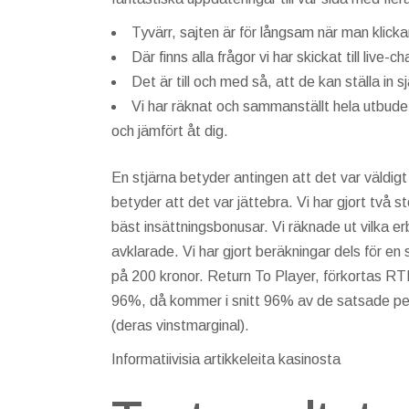
Tyvärr, sajten är för långsam när man klickar
Där finns alla frågor vi har skickat till live-c
Det är till och med så, att de kan ställa in s
Vi har räknat och sammanställt hela utbud
och jämfört åt dig.
En stjärna betyder antingen att det var väldigt
betyder att det var jättebra. Vi har gjort två 
bäst insättningsbonusar. Vi räknade ut vilka e
avklarade. Vi har gjort beräkningar dels för en s
på 200 kronor. Return To Player, förkortas RTP,
96%, då kommer i snitt 96% av de satsade pengar
(deras vinstmarginal).
Informatiivisia artikkeleita kasinosta