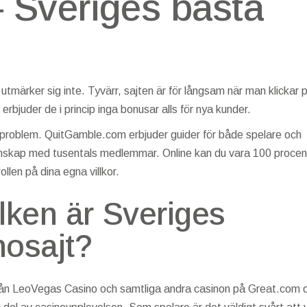
– Sveriges bästa
utmärker sig inte. Tyvärr, sajten är för långsam när man klickar 
rbjuder de i princip inga bonusar alls för nya kunder.
lproblem. QuitGamble.com erbjuder guider för både spelare och
nskap med tusentals medlemmar. Online kan du vara 100 procen
len på dina egna villkor.
ilken är Sveriges
nosajt?
från LeoVegas Casino och samtliga andra casinon på Great.com 