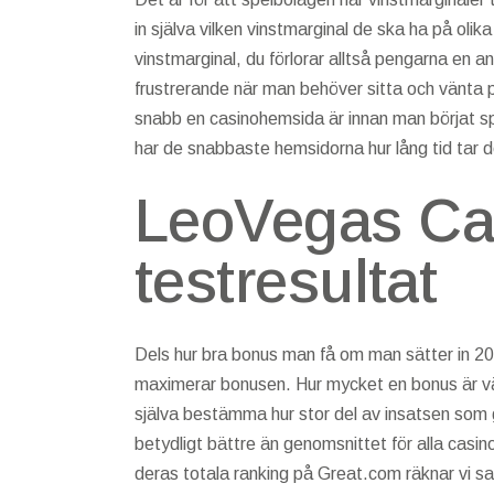
in själva vilken vinstmarginal de ska ha på olik
vinstmarginal, du förlorar alltså pengarna en a
frustrerande när man behöver sitta och vänta 
snabb en casinohemsida är innan man börjat spe
har de snabbaste hemsidorna
hur lång tid tar 
LeoVegas Cas
testresultat
Dels hur bra bonus man få om man sätter in 20
maximerar bonusen. Hur mycket en bonus är vär
själva bestämma hur stor del av insatsen som g
betydligt bättre än genomsnittet för alla casi
deras totala ranking på Great.com räknar vi s