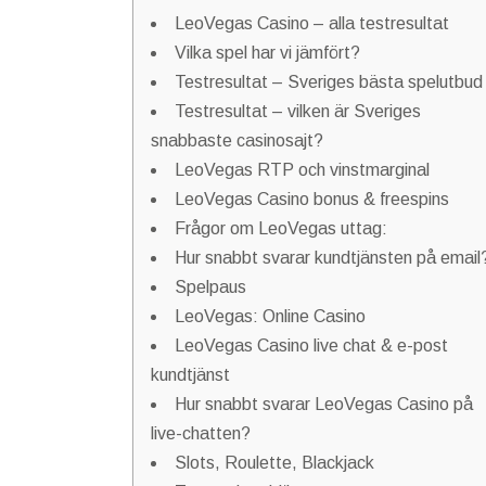
LeoVegas Casino – alla testresultat
Vilka spel har vi jämfört?
Testresultat – Sveriges bästa spelutbud
Testresultat – vilken är Sveriges
snabbaste casinosajt?
LeoVegas RTP och vinstmarginal
LeoVegas Casino bonus & freespins
Frågor om LeoVegas uttag:
Hur snabbt svarar kundtjänsten på email
Spelpaus
LeoVegas: Online Casino
LeoVegas Casino live chat & e-post
kundtjänst
Hur snabbt svarar LeoVegas Casino på
live-chatten?
Slots, Roulette, Blackjack