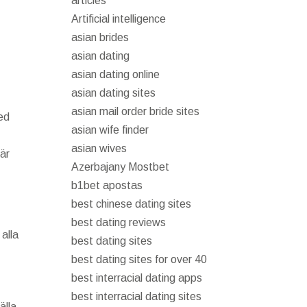
articles
Artificial intelligence
asian brides
asian dating
asian dating online
asian dating sites
asian mail order bride sites
ed
asian wife finder
asian wives
är
Azerbajany Mostbet
b1bet apostas
best chinese dating sites
best dating reviews
alla
best dating sites
best dating sites for over 40
best interracial dating apps
best interracial dating sites
älla