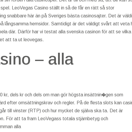
a spel. LeoVegas Casino ställt in så de får en rätt så stor
ning snabbare här än på Sveriges bästa casinosajter. Det är väld
på långsamma hemsidor. Samtidigt är det väldigt svårt att veta 
la där. Därför har vi testat alla svenska casinon för att se vilk
det att ta ut leovegas
.
ino – alla
0 kr, dels kr och dels om man gör högsta insättnin�gen som
d efter omsättningskrav och regler. På de flesta slots kan cas
år till vinster (RTP) och hur mycket de själva ska ta. Det är
non. För att ta fram LeoVegass totala stjärnbetyg och
amman alla