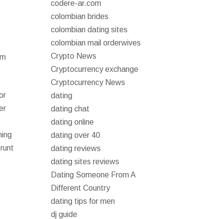
codere-ar.com
colombian brides
colombian dating sites
colombian mail orderwives
Crypto News
om
Cryptocurrency exchange
Cryptocurrency News
or
dating
er
dating chat
dating online
ning
dating over 40
 runt
dating reviews
dating sites reviews
Dating Someone From A
Different Country
dating tips for men
dj guide