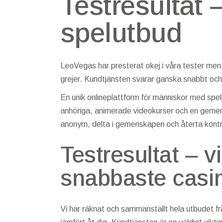
Testresultat 
spelutbud
LeoVegas har presterat okej i våra tester men 
grejer. Kundtjänsten svarar ganska snabbt och e
En unik onlineplattform för människor med spe
anhöriga, animerade videokurser och en geme
anonym, delta i gemenskapen och återta kontrol
Testresultat – v
snabbaste casi
Vi har räknat och sammanställt hela utbudet 