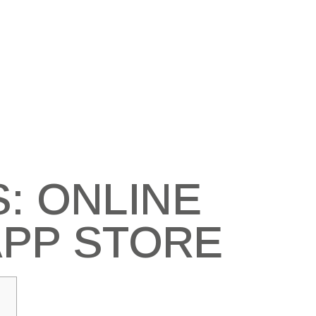
: ONLINE
APP STORE