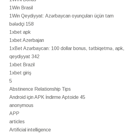
1Win Brasil
1Win Qeydiyyat: Azərbaycan oyunçuları üçün tam
bələdçi 158
1xbet apk
1xbet Azerbajan
1xBet Azərbaycan: 100 dollar bonus, tətbiqetmə, apk,
qeydiyyat 342
1xbet Brazil
1xbet giriş
5
Abstinence Relationship Tips
Android için APK İndirme Aptoide 45
anonymous
APP
articles
Artificial intelligence