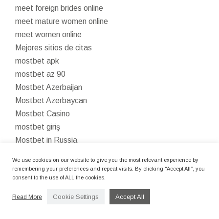
meet foreign brides online
meet mature women online
meet women online
Mejores sitios de citas
mostbet apk
mostbet az 90
Mostbet Azerbaijan
Mostbet Azerbaycan
Mostbet Casino
mostbet giriş
Mostbet in Russia
Mostbet in Turkey
We use cookies on our website to give you the most relevant experience by
Mostbet India
remembering your preferences and repeat visits. By clicking “Accept All”, you
consent to the use of ALL the cookies.
Mostbet kazinosu
mostbet kirish
Cookie Settings
Accept All
Read More
Mostbet kumarhanesi