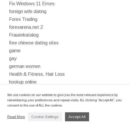
Fix Windows 11 Errors
foreign wife dating
Forex Trading
forexarena.net 2
Frauenkatalog
free chinese dating sites
game
gay
german women
Health & Fitness, Hair Loss
hookup online
hookup sites
We use cookies on our website to give you the most relevant experience by
hot women
remembering your preferences and repeat visits. By clicking “Accept All”, you
How To Date Someone Internationally
consent to the use of ALL the cookies.
How To Have A Small Wedding
Cookie Settings
Accept All
Read More
İdman mərcləri və onlayn kazino 500 Bonus qazanın
Giriş 782