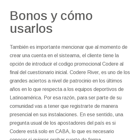
Bonos y cómo
usarlos
También es importante mencionar que al momento de
crear una cuenta en el sisteama, el cliente tiene la
opción de introducir el codigo promocional Codere al
final del cuestionario inicial. Codere River, es uno de los
grandes aciertos a nivel de patrocinio en los últimos
años en lo que respecta a los equipos deportivos de
Latinoamérica. Por esa razón, para ser parte de su
comunidad vas a tener que registrarte de manera
presencial en sus instalaciones. En ese sentido, una
pregunta usual de los apostadores del país es si
Codere está solo en CABA, lo que es necesario
conocer si quieres probar suerte de forma