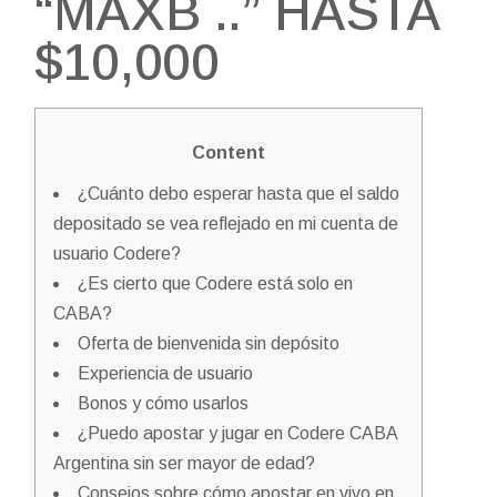
“MAXB ..” HASTA
$10,000
Content
¿Cuánto debo esperar hasta que el saldo
depositado se vea reflejado en mi cuenta de
usuario Codere?
¿Es cierto que Codere está solo en
CABA?
Oferta de bienvenida sin depósito
Experiencia de usuario
Bonos y cómo usarlos
¿Puedo apostar y jugar en Codere CABA
Argentina sin ser mayor de edad?
Consejos sobre cómo apostar en vivo en