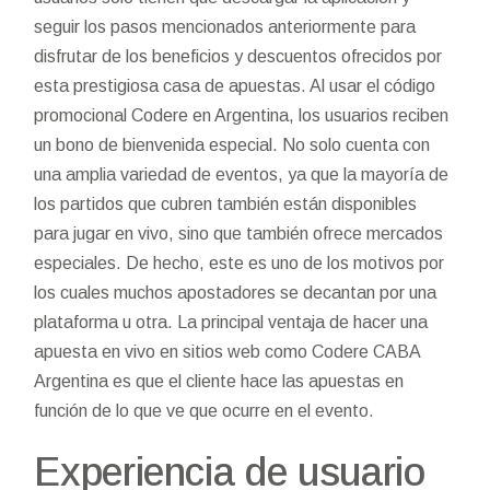
seguir los pasos mencionados anteriormente para
disfrutar de los beneficios y descuentos ofrecidos por
esta prestigiosa casa de apuestas. Al usar el código
promocional Codere en Argentina, los usuarios reciben
un bono de bienvenida especial. No solo cuenta con
una amplia variedad de eventos, ya que la mayoría de
los partidos que cubren también están disponibles
para jugar en vivo, sino que también ofrece mercados
especiales. De hecho, este es uno de los motivos por
los cuales muchos apostadores se decantan por una
plataforma u otra. La principal ventaja de hacer una
apuesta en vivo en sitios web como Codere CABA
Argentina es que el cliente hace las apuestas en
función de lo que ve que ocurre en el evento.
Experiencia de usuario