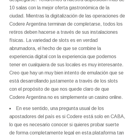
10 salas con la mejor oferta gastronómica de la
ciudad. Mientras la digitalización de las operaciones de
Codere Argentina terminan de completarse, todos los
retiros deben hacerse a través de sus instalaciones
físicas. La variedad de slots es en verdad
abrumadora, el hecho de que se combine la
experiencia digital con la experiencia que podemos
tener en cualquiera de sus locales es muy interesante.
Creo que hay un muy bien intento de emulación que se
está desarrollando justamente a través de los slots
con el propósito de que nos quede claro de que
Codere Argentina no es simplemente un casino online.
En ese sentido, una pregunta usual de los
apostadores del país es si Codere está solo en CABA,
lo que es necesario conocer si quieres probar suerte
de forma completamente legal en esta plataforma tan