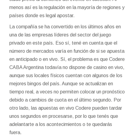
menos así es la regulación en la mayoría de regiones y
países donde es legal apostar.
La compañía se ha convertido en los últimos años en
una de las empresas líderes del sector del juego
privado en este país. Eso sí, tené en cuenta que el
número de mercados varía en función de si se apuesta
en anticipado o en vivo. Sí, el problema es que Codere
CABA Argentina todavía no dispone de casino en vivo,
aunque sus locales físicos cuentan con algunos de los
mejores bingos del país. Aunque se actualizan en
tiempo real, a veces no permiten colocar un pronóstico
debido a cambios de cuota en el último segundo. Por
otro lado, las apuestas en vivo Codere pueden tardar
unos segundos en procesarse, por lo que tenés que
adelantarte a los acontecimientos o te quedarás
fuera.