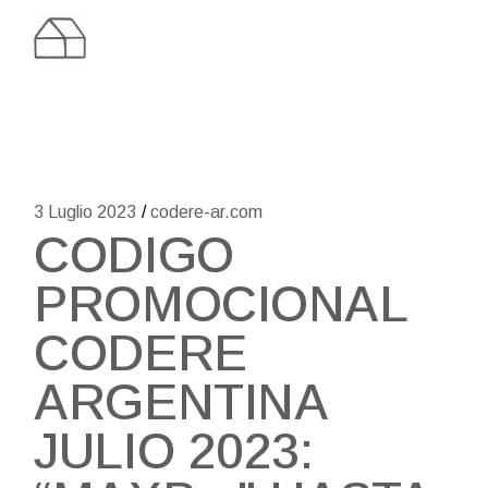
Skip
to
the
content
3 Luglio 2023
codere-ar.com
CODIGO
PROMOCIONAL
CODERE
ARGENTINA
JULIO 2023: