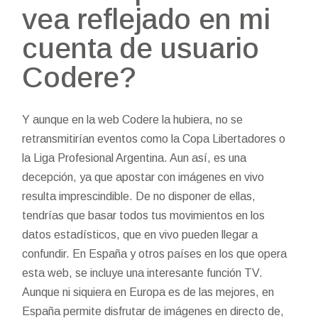
vea reflejado en mi
cuenta de usuario
Codere?
Y aunque en la web Codere la hubiera, no se
retransmitirían eventos como la Copa Libertadores o
la Liga Profesional Argentina. Aun así, es una
decepción, ya que apostar con imágenes en vivo
resulta imprescindible. De no disponer de ellas,
tendrías que basar todos tus movimientos en los
datos estadísticos, que en vivo pueden llegar a
confundir. En España y otros países en los que opera
esta web, se incluye una interesante función TV.
Aunque ni siquiera en Europa es de las mejores, en
España permite disfrutar de imágenes en directo de,