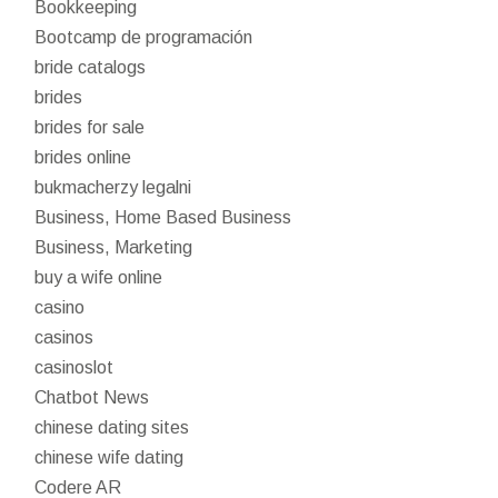
Bookkeeping
Bootcamp de programación
bride catalogs
brides
brides for sale
brides online
bukmacherzy legalni
Business, Home Based Business
Business, Marketing
buy a wife online
casino
casinos
casinoslot
Chatbot News
chinese dating sites
chinese wife dating
Codere AR