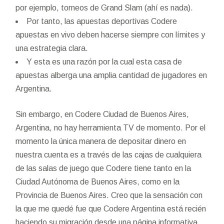
por ejemplo, torneos de Grand Slam (ahí es nada).
Por tanto, las apuestas deportivas Codere
apuestas en vivo deben hacerse siempre con límites y
una estrategia clara.
Y esta es una razón por la cual esta casa de
apuestas alberga una amplia cantidad de jugadores en
Argentina.
Sin embargo, en Codere Ciudad de Buenos Aires,
Argentina, no hay herramienta TV de momento. Por el
momento la única manera de depositar dinero en
nuestra cuenta es a través de las cajas de cualquiera
de las salas de juego que Codere tiene tanto en la
Ciudad Autónoma de Buenos Aires, como en la
Provincia de Buenos Aires. Creo que la sensación con
la que me quedé fue que Codere Argentina está recién
haciendo su migración desde una página informativa