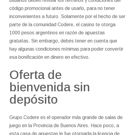
usuarios deben revisar los términos y condiciones del
código promocional antes de usarlo, para no tener
inconvenientes a futuro. Solamente por el hecho de ser
parte de la comunidad Codere, el casino te otorga
1000 pesos argentinos en razón de apuestas
gratuitas. Sin embargo, debés tener en cuenta que
hay algunas condiciones mínimas para poder convertir
esa bonificación en dinero en efectivo.
Oferta de
bienvenida sin
depósito
Grupo Codere es el operador más grande de salas de
juego en la Provincia de Buenos Aires. Hace poco, a
esta casa de apuestas le fue otorgada la licencia de