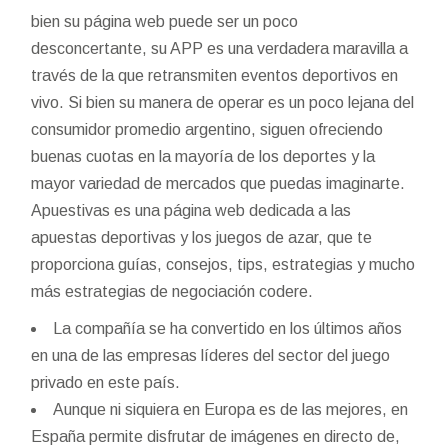
bien su página web puede ser un poco
desconcertante, su APP es una verdadera maravilla a
través de la que retransmiten eventos deportivos en
vivo. Si bien su manera de operar es un poco lejana del
consumidor promedio argentino, siguen ofreciendo
buenas cuotas en la mayoría de los deportes y la
mayor variedad de mercados que puedas imaginarte.
Apuestivas es una página web dedicada a las
apuestas deportivas y los juegos de azar, que te
proporciona guías, consejos, tips, estrategias y mucho
más
estrategias de negociación codere
.
La compañía se ha convertido en los últimos años
en una de las empresas líderes del sector del juego
privado en este país.
Aunque ni siquiera en Europa es de las mejores, en
España permite disfrutar de imágenes en directo de,