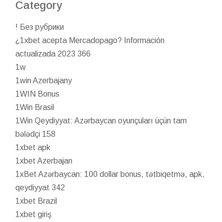
Category
! Без рубрики
¿1xbet acepta Mercadopago? Información
actualizada 2023 366
1w
1win Azerbajany
1WIN Bonus
1Win Brasil
1Win Qeydiyyat: Azərbaycan oyunçuları üçün tam
bələdçi 158
1xbet apk
1xbet Azerbajan
1xBet Azərbaycan: 100 dollar bonus, tətbiqetmə, apk,
qeydiyyat 342
1xbet Brazil
1xbet giriş