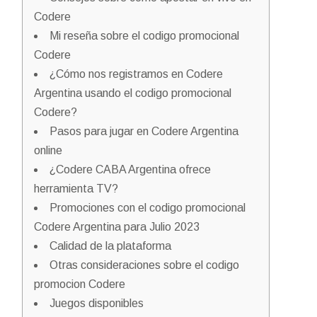
Codere
Mi reseña sobre el codigo promocional
Codere
¿Cómo nos registramos en Codere
Argentina usando el codigo promocional
Codere?
Pasos para jugar en Codere Argentina
online
¿Codere CABA Argentina ofrece
herramienta TV?
Promociones con el codigo promocional
Codere Argentina para Julio 2023
Calidad de la plataforma
Otras consideraciones sobre el codigo
promocion Codere
Juegos disponibles