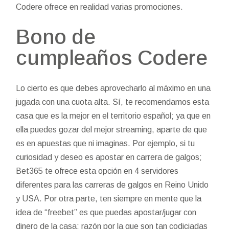
Codere ofrece en realidad varias promociones.
Bono de
cumpleaños Codere
Lo cierto es que debes aprovecharlo al máximo en una
jugada con una cuota alta. Sí, te recomendamos esta
casa que es la mejor en el territorio español; ya que en
ella puedes gozar del mejor streaming, aparte de que
es en apuestas que ni imaginas. Por ejemplo, si tu
curiosidad y deseo es apostar en carrera de galgos;
Bet365 te ofrece esta opción en 4 servidores
diferentes para las carreras de galgos en Reino Unido
y USA. Por otra parte, ten siempre en mente que la
idea de “freebet” es que puedas apostar/jugar con
dinero de la casa; razón por la que son tan codiciadas