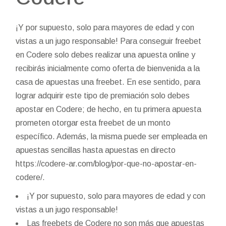
¡Y por supuesto, solo para mayores de edad y con
vistas a un jugo responsable! Para conseguir freebet
en Codere solo debes realizar una apuesta online y
recibirás inicialmente como oferta de bienvenida a la
casa de apuestas una freebet. En ese sentido, para
lograr adquirir este tipo de premiación solo debes
apostar en Codere; de hecho, en tu primera apuesta
prometen otorgar esta freebet de un monto
específico. Además, la misma puede ser empleada en
apuestas sencillas hasta apuestas en directo
https://codere-ar.com/blog/por-que-no-apostar-en-
codere/
.
¡Y por supuesto, solo para mayores de edad y con
vistas a un jugo responsable!
Las freebets de Codere no son más que apuestas