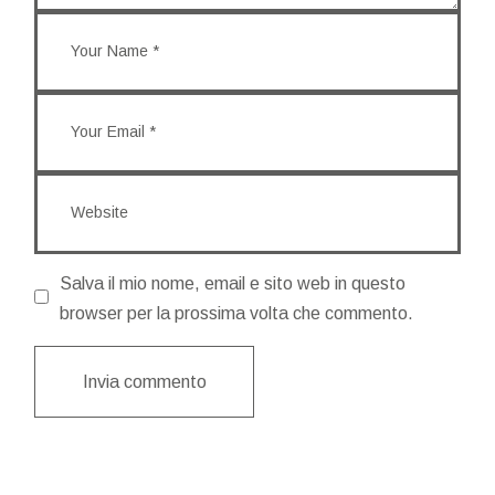
Salva il mio nome, email e sito web in questo
browser per la prossima volta che commento.
Invia commento