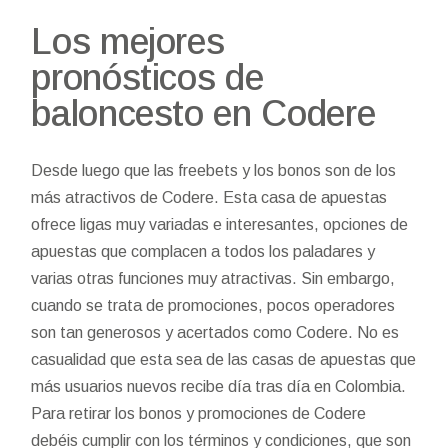
Los mejores
pronósticos de
baloncesto en Codere
Desde luego que las freebets y los bonos son de los
más atractivos de Codere. Esta casa de apuestas
ofrece ligas muy variadas e interesantes, opciones de
apuestas que complacen a todos los paladares y
varias otras funciones muy atractivas. Sin embargo,
cuando se trata de promociones, pocos operadores
son tan generosos y acertados como Codere. No es
casualidad que esta sea de las casas de apuestas que
más usuarios nuevos recibe día tras día en Colombia.
Para retirar los bonos y promociones de Codere
debéis cumplir con los términos y condiciones, que son