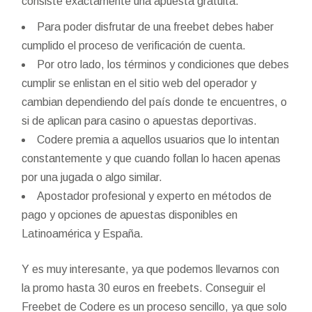
consiste exactamente una apuesta gratuita.
Para poder disfrutar de una freebet debes haber
cumplido el proceso de verificación de cuenta.
Por otro lado, los términos y condiciones que debes
cumplir se enlistan en el sitio web del operador y
cambian dependiendo del país donde te encuentres, o
si de aplican para casino o apuestas deportivas.
Codere premia a aquellos usuarios que lo intentan
constantemente y que cuando follan lo hacen apenas
por una jugada o algo similar.
Apostador profesional y experto en métodos de
pago y opciones de apuestas disponibles en
Latinoamérica y España.
Y es muy interesante, ya que podemos llevarnos con
la promo hasta 30 euros en freebets. Conseguir el
Freebet de Codere es un proceso sencillo, ya que solo