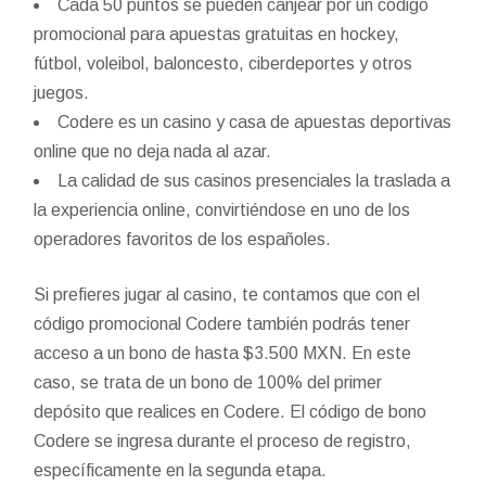
Cada 50 puntos se pueden canjear por un código
promocional para apuestas gratuitas en hockey,
fútbol, voleibol, baloncesto, ciberdeportes y otros
juegos.
Codere es un casino y casa de apuestas deportivas
online que no deja nada al azar.
La calidad de sus casinos presenciales la traslada a
la experiencia online, convirtiéndose en uno de los
operadores favoritos de los españoles.
Si prefieres jugar al casino, te contamos que con el
código promocional Codere también podrás tener
acceso a un bono de hasta $3.500 MXN. En este
caso, se trata de un bono de 100% del primer
depósito que realices en Codere. El código de bono
Codere se ingresa durante el proceso de registro,
específicamente en la segunda etapa.