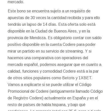
mercado.
Este bono se encuentra sujeto a un requisito de
apuestas de 30 veces la cantidad recibida y para ello
tendrás un lapso de 14 días. Esta oferta solo está
disponible en la Ciudad de Buenos Aires, y en la
provincia de Mendoza. Es obligatorio contar con saldo
positivo disponible en la cuenta Codere para poder
mirar un partido en su servicio de streaming. Y si
hacemos una comparativa con operadores del
mercado español, podemos asegurar que en cuanto a
calidad, funciones y comodidad Codere está a la par
de otros sitios populares como Betcris y 1XBET.
Vamos a explicarte si se puede utilizar el Código
Promocional de Codere (antiguamente llamado Código
de Registro Codere) actualmente en España y en el
resto de países de habla hispana, y bajo qué