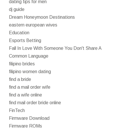
dating tips for men
dj guide
Dream Honeymoon Destinations
eastern european wives
Education
Esports Betting
Fall In Love With Someone You Don't Share A
Common Language
filipino brides
filipino women dating
find a bride
find a mail order wife
find a wife online
find mail order bride online
FinTech
Firmware Download
Firmware ROMs