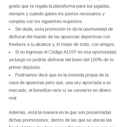
gratis que te regala la plataforma para tus jugadas,
siempre y cuando ganes los puntos necesarios y
cumplas con los siguientes requisitos.
Sin duda, esta promoción te da la oportunidad de
disfrutar del mundo de las apuestas deportivas con
freebets a tu alcance y, lo mejor de todo, con amigos.
Si no ingresas el Código ALVIP en esa oportunidad,
ya luego no podrás disfrutar del bono del 100% de tu
primer depósito.
Podríamos decir que es la moneda propia de la
casa de apuestas pero que, una vez apostada a un
mercado, el beneficio neto sí se convierte en dinero
real.
Además, está la manera en la que son presentadas
dichas promociones; dentro de las que se ubican las