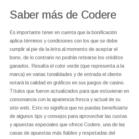
Saber más de Codere
Es importante tener en cuenta que la bonificación
aplica términos y condiciones con los que se debe
cumplir al pie de la letra al momento de aceptar el
bono, de lo contrario no podrán retirarse los créditos
ganados. Resalta el color verde (que representa a la
marca) en varias tonalidades y de entrada el cliente
notará la calidad en gráficos en sus juegos de casino.
Títulos que fueron actualizados para que estuvieran en
consonancia con la apariencia fresca y actual de su
sitio web. Esto no significa que no puedas beneficiarte
de algunos tips y consejos para aprovechar las cuotas
y apuestas especiales que ofrece Codere, una de las
casas de apuestas más fiables y respetadas del