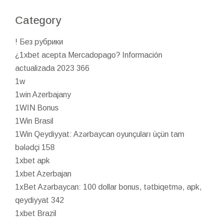
Category
! Без рубрики
¿1xbet acepta Mercadopago? Información
actualizada 2023 366
1w
1win Azerbajany
1WIN Bonus
1Win Brasil
1Win Qeydiyyat: Azərbaycan oyunçuları üçün tam
bələdçi 158
1xbet apk
1xbet Azerbajan
1xBet Azərbaycan: 100 dollar bonus, tətbiqetmə, apk,
qeydiyyat 342
1xbet Brazil