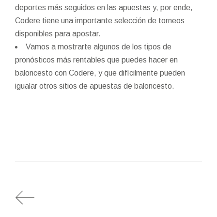
deportes más seguidos en las apuestas y, por ende,
Codere tiene una importante selección de torneos
disponibles para apostar.
Vamos a mostrarte algunos de los tipos de
pronósticos más rentables que puedes hacer en
baloncesto con Codere, y que difícilmente pueden
igualar otros sitios de apuestas de baloncesto.