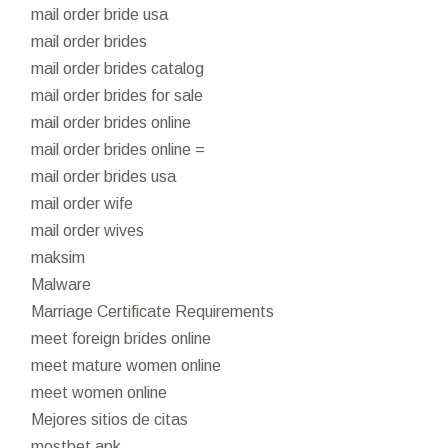
mail order bride usa
mail order brides
mail order brides catalog
mail order brides for sale
mail order brides online
mail order brides online =
mail order brides usa
mail order wife
mail order wives
maksim
Malware
Marriage Certificate Requirements
meet foreign brides online
meet mature women online
meet women online
Mejores sitios de citas
mostbet apk