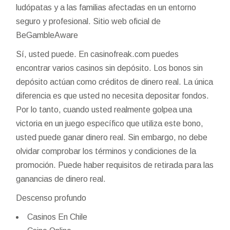
ludópatas y a las familias afectadas en un entorno
seguro y profesional. Sitio web oficial de
BeGambleAware
Sí, usted puede. En casinofreak.com puedes
encontrar varios casinos sin depósito. Los bonos sin
depósito actúan como créditos de dinero real. La única
diferencia es que usted no necesita depositar fondos.
Por lo tanto, cuando usted realmente golpea una
victoria en un juego específico que utiliza este bono,
usted puede ganar dinero real. Sin embargo, no debe
olvidar comprobar los términos y condiciones de la
promoción. Puede haber requisitos de retirada para las
ganancias de dinero real.
Descenso profundo
Casinos En Chile