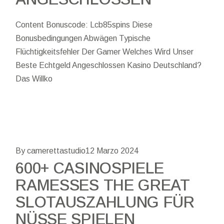
Content Bonuscode: Lcb85spins Diese
Bonusbedingungen Abwägen Typische
Flüchtigkeitsfehler Der Gamer Welches Wird Unser
Beste Echtgeld Angeschlossen Kasino Deutschland?
Das Willko
By camerettastudio
12 Marzo 2024
600+ CASINOSPIELE
RAMESSES THE GREAT
SLOTAUSZAHLUNG FÜR
NÜSSE SPIELEN