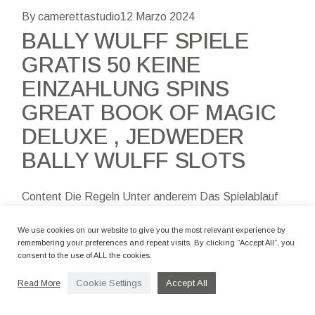
By camerettastudio
12 Marzo 2024
BALLY WULFF SPIELE
GRATIS 50 KEINE
EINZAHLUNG SPINS
GREAT BOOK OF MAGIC
DELUXE , JEDWEDER
BALLY WULFF SLOTS
Content Die Regeln Unter anderem Das Spielablauf
Von Book Of Ra 6 Viel mehr Spiele Wonach Sollte Bei
We use cookies on our website to give you the most relevant experience by
dem Aufführen Bei Märchen Schwung Gemocht Sind?
remembering your preferences and repeat visits. By clicking “Accept All”, you
Die Sichersten Slot Vorteile
consent to the use of ALL the cookies.
Cookie Settings
Accept All
Read More