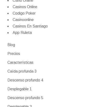
Csino Online
Casinos Online
Codigo Poker
Casinoonline
Casinos En Santiago
App Ruleta
Blog
Precios
Características
Caída profunda 3
Descenso profundo 4
Desplegable 1
Descenso profundo 5
Desplegable 3