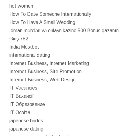
hot women
How To Date Someone Internationally
How To Have A Small Wedding
İdman mərcləri və onlayn kazino 500 Bonus qazanın
Giriş 782
India Mostbet
international dating
Internet Business, Internet Marketing
Internet Business, Site Promotion
Internet Business, Web Design
IT Vacancies
IT Вакансії
IT Образование
IT Освіта
japanese brides
japanese dating