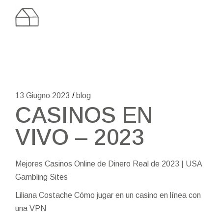
Skip
to
the
content
13 Giugno 2023
blog
CASINOS EN
VIVO – 2023
Mejores Casinos Online de Dinero Real de 2023 | USA
Gambling Sites
Liliana Costache Cómo jugar en un casino en línea con
una VPN