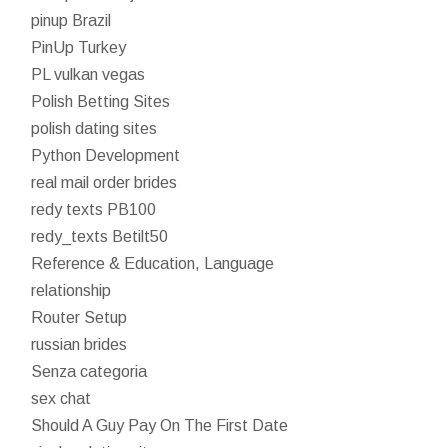
pinup Brazil
PinUp Turkey
PL vulkan vegas
Polish Betting Sites
polish dating sites
Python Development
real mail order brides
redy texts PB100
redy_texts Betilt50
Reference & Education, Language
relationship
Router Setup
russian brides
Senza categoria
sex chat
Should A Guy Pay On The First Date