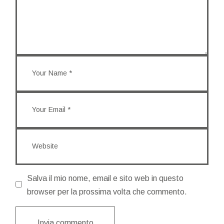
Salva il mio nome, email e sito web in questo
browser per la prossima volta che commento.
Invia commento