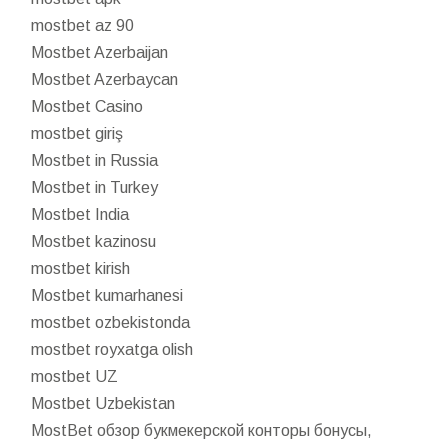
mostbet az 90
Mostbet Azerbaijan
Mostbet Azerbaycan
Mostbet Casino
mostbet giriş
Mostbet in Russia
Mostbet in Turkey
Mostbet India
Mostbet kazinosu
mostbet kirish
Mostbet kumarhanesi
mostbet ozbekistonda
mostbet royxatga olish
mostbet UZ
Mostbet Uzbekistan
MostBet обзор букмекерской конторы бонусы,