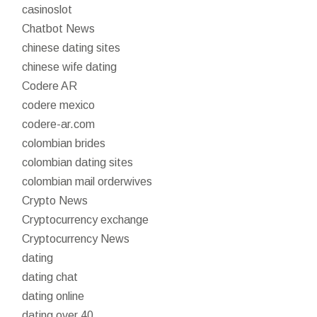
casinoslot
Chatbot News
chinese dating sites
chinese wife dating
Codere AR
codere mexico
codere-ar.com
colombian brides
colombian dating sites
colombian mail orderwives
Crypto News
Cryptocurrency exchange
Cryptocurrency News
dating
dating chat
dating online
dating over 40