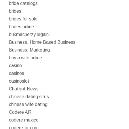
bride catalogs
brides
brides for sale
brides online
bukmacherzy legalni
Business, Home Based Business
Business, Marketing
buy a wife online
casino
casinos
casinoslot
Chatbot News
chinese dating sites
chinese wife dating
Codere AR
codere mexico
codere-ar.com