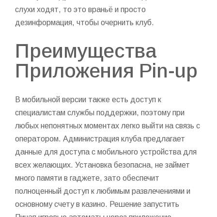
слухи ходят, то это враньё и просто
дезинформация, чтобы очернить клуб.
Преимущества
Приложения Pin-up
В мобильной версии также есть доступ к
специалистам службы поддержки, поэтому при
любых непонятных моментах легко выйти на связь с
оператором. Администрация клуба предлагает
данные для доступа с мобильного устройства для
всех желающих. Установка безопасна, не займет
много памяти в гаджете, зато обеспечит
полноценный доступ к любимым развлечениями и
основному счету в казино. Решение запустить