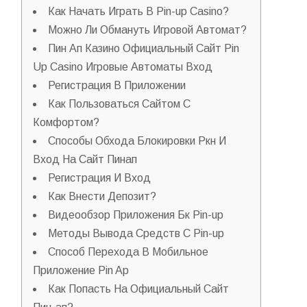
Как Начать Играть В Pin-up Casino?
Можно Ли Обмануть Игровой Автомат?
Пин Ап Казино Официальный Сайт Pin
Up Casino Игровые Автоматы Вход
Регистрация В Приложении
Как Пользоваться Сайтом С
Комфортом?
Способы Обхода Блокировки Ркн И
Вход На Сайт Пинап
Регистрация И Вход
Как Внести Депозит?
Видеообзор Приложения Бк Pin-up
Методы Вывода Средств С Pin-up
Способ Перехода В Мобильное
Приложение Pin Ap
Как Попасть На Официальный Сайт