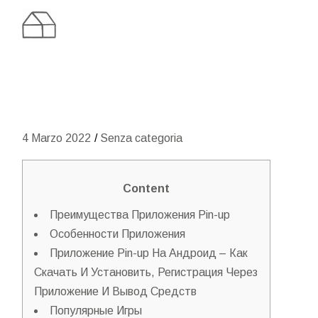
Skip
to
the
content
4 Marzo 2022
Senza categoria
Content
Преимущества Приложения Pin-up
Особенности Приложения
Приложение Pin-up На Андроид – Как
Скачать И Установить, Регистрация Через
Приложение И Вывод Средств
Популярные Игры