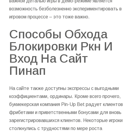
важной деталью игры в демо-режиме является
возможность безболезненно экспериментировать в
игровом процессе – это тоже важно.
Способы Обхода
Блокировки Ркн И
Вход На Сайт
Пинап
На сайте также доступны экспрессы с выгодными
коэффициентами, ординары. Кроме всего прочего,
букмекерская компания Pin-Up Bet радует клиентов
фрибетами и приветственными бонусами для вновь
зарегистрировавшихся клиентов. Некоторые игроки
столкнулись с трудностями по мере роста