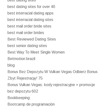
best dating sites
best dating sites for over 40
best interracial dating apps
best interracial dating sites
best mail order bride sites
best mail order brides
Best Reviewed Dating Sites
best senior dating sites
Best Way To Meet Single Women
Betmotion brazil
blog
Bonus Bez Depozytu W Vulkan Vegas Odbierz Bonus
Zbyt Rejestrację! 75
Bonus Vulkan Vegas: kody rejestracyjne + promocje
bez depozytu 602
Bookkeeping
Bootcamp de programación