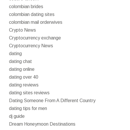
colombian brides
colombian dating sites
colombian mail orderwives
Crypto News
Cryptocurrency exchange
Cryptocurrency News
dating
dating chat
dating online
dating over 40
dating reviews
dating sites reviews
Dating Someone From A Different Country
dating tips for men
dj guide
Dream Honeymoon Destinations