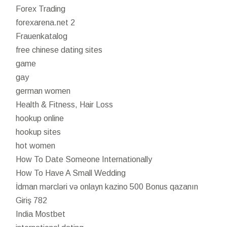
Forex Trading
forexarena.net 2
Frauenkatalog
free chinese dating sites
game
gay
german women
Health & Fitness, Hair Loss
hookup online
hookup sites
hot women
How To Date Someone Internationally
How To Have A Small Wedding
İdman mərcləri və onlayn kazino 500 Bonus qazanın
Giriş 782
India Mostbet