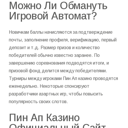
Можно Ли Обмануть
Игровой Автомат?
Новичкам баллы начисляются за подтверждение
почты, заполнение профиля, верификацию, первый
депозит и т.д. Размер призов и количество
победителей обычно известно заранее. По
завершению соревнования подводятся итоги, и
призовой фонд делится между победителями.
Турниры между игроками Пин Ап казино проводятся
еженедельно. Некоторые спонсируют
разработчики азартных игр, чтобы повысить
популярность своих слотов.
Пин Ап Казино
Официальный Сайт