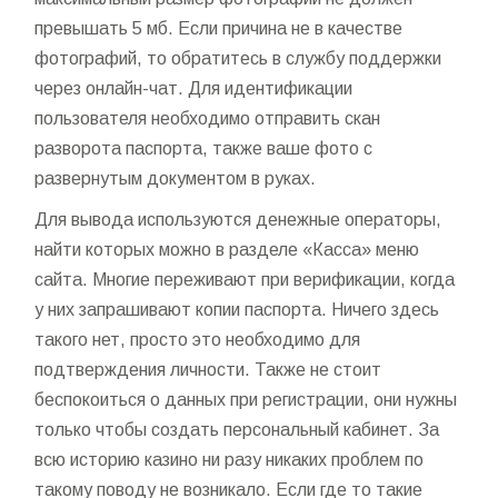
превышать 5 мб. Если причина не в качестве
фотографий, то обратитесь в службу поддержки
через онлайн-чат. Для идентификации
пользователя необходимо отправить скан
разворота паспорта, также ваше фото с
развернутым документом в руках.
Для вывода используются денежные операторы,
найти которых можно в разделе «Касса» меню
сайта. Многие переживают при верификации, когда
у них запрашивают копии паспорта. Ничего здесь
такого нет, просто это необходимо для
подтверждения личности. Также не стоит
беспокоиться о данных при регистрации, они нужны
только чтобы создать персональный кабинет. За
всю историю казино ни разу никаких проблем по
такому поводу не возникало. Если где то такие