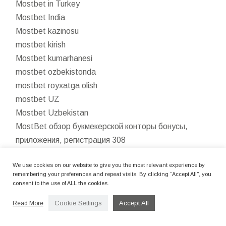
Mostbet in Turkey
Mostbet India
Mostbet kazinosu
mostbet kirish
Mostbet kumarhanesi
mostbet ozbekistonda
mostbet royxatga olish
mostbet UZ
Mostbet Uzbekistan
MostBet обзор букмекерской конторы бонусы,
приложения, регистрация 308
mostbet-ru-serg
We use cookies on our website to give you the most relevant experience by
News
remembering your preferences and repeat visits. By clicking “Accept All”, you
NLP Programming
consent to the use of ALL the cookies.
olimp
Cookie Settings
Accept All
Read More
Onlayn Rulet oyna Pulsuz və ya real pul ilə Roulette77
Azerbaijan 909