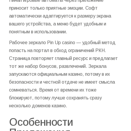
Пинап игровые автоматы через приложение
приносит только приятные эмоции. Софт
автоматически адаптируется к размеру экрана
вашего устройства, а меню будет удобным и
понятным в использовании.
Рабочее зеркало Pin Up casino — удобный метод
попасть на портал в обход ограничений РКН.
Страница повторяет главный ресурс и предлагает
тот же набор бонусов, развлечений. Зеркала
запускаются официальным казино, потому в их
безопасности и честной отдаче не имеет смысла
сомневаться. Время от времени их тоже
блокируют, потому лучше сохранять сразу
несколько доменов казино.
Особенности