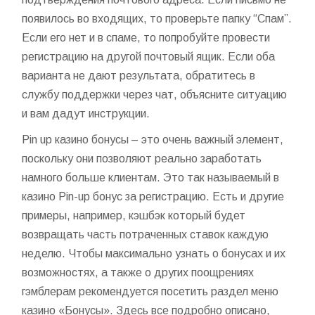
появилось во входящих, то проверьте папку “Спам”.
Если его нет и в спаме, то попробуйте провести
регистрацию на другой почтовый ящик. Если оба
варианта не дают результата, обратитесь в
службу поддержки через чат, объясните ситуацию
и вам дадут инструкции.
Pin up казино бонусы – это очень важный элемент,
поскольку они позволяют реально заработать
намного больше клиентам. Это так называемый в
казино Pin-up бонус за регистрацию. Есть и другие
примеры, например, кэшбэк который будет
возвращать часть потраченных ставок каждую
неделю. Чтобы максимально узнать о бонусах и их
возможностях, а также о других поощрениях
гэмблерам рекомендуется посетить раздел меню
казино «Бонусы». Здесь все подробно описано,