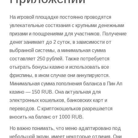
На игровой площадке постоянно проводятся
увлекательные состязания с крупными денежными
призами и поощрениями для участников. Получение
денег занимает до 2 суток, в зависимости от
выбранной системы, а минимальная сумма
составляет 250 рублей. Также потребуется
отыграть бонусы казино и использовать все
фриспины, в ином случае они аннулируются.
Минимальная сумма пополнения баланса в Пин Ап
казино — 150 RUB. Она актуальная для
электронных кошельков, банковских карт и
переводов. С криптокошельков разрешается
вносить на баланс от 1000 RUB.
Но важно понимать, что меню адаптировано под
небольшой экран, имеет некоторые отличия. Они