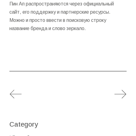
Пин Ап распространяются через официальный
сайт, его поддержку и партнерские ресурсы.
Можно и просто ввести в поисковую строку
название бренда и слово зеркало.
Category