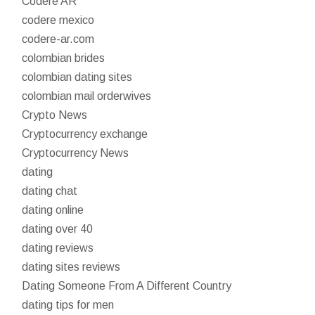
Codere AR
codere mexico
codere-ar.com
colombian brides
colombian dating sites
colombian mail orderwives
Crypto News
Cryptocurrency exchange
Cryptocurrency News
dating
dating chat
dating online
dating over 40
dating reviews
dating sites reviews
Dating Someone From A Different Country
dating tips for men