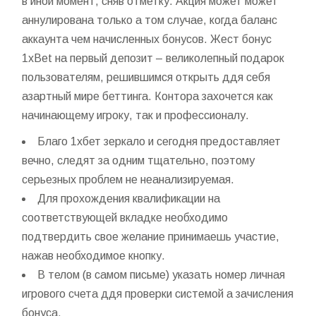
в иной момент, сняв отметку. Акция может может
аннулирована только а том случае, когда баланс
аккаунта чем начисленных бонусов. Жест бонус
1xBet на первый депозит – великолепный подарок
пользователям, решившимся открыть ддя себя
азартный мире беттинга. Контора захочется как
начинающему игроку, так и профессионалу.
Благо 1хбет зеркало и сегодня предоставляет
вечно, следят за одним тщательно, поэтому
серьезных проблем не неанализируемая.
Для прохождения квалификации на
соответствующей вкладке необходимо
подтвердить свое желание принимаешь участие,
нажав необходимое кнопку.
В телом (в самом письме) указать номер личная
игрового счета ддя проверки системой а зачисления
бонуса.