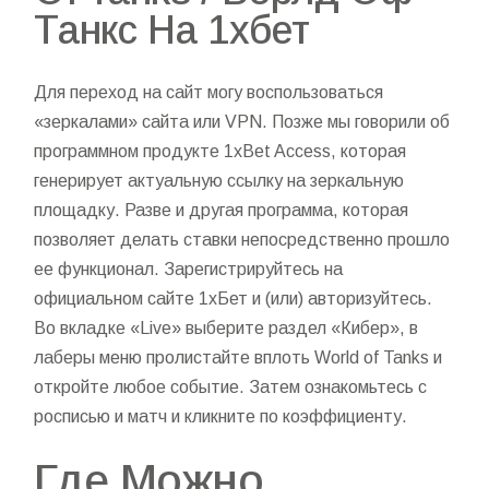
Танкс На 1хбет
Для переход на сайт могу воспользоваться
«зеркалами» сайта или VPN. Позже мы говорили об
программном продукте 1xBet Access, которая
генерирует актуальную ссылку на зеркальную
площадку. Разве и другая программа, которая
позволяет делать ставки непосредственно прошло
ее функционал. Зарегистрируйтесь на
официальном сайте 1хБет и (или) авторизуйтесь.
Во вкладке «Live» выберите раздел «Кибер», в
лаберы меню пролистайте вплоть World of Tanks и
откройте любое событие. Затем ознакомьтесь с
росписью и матч и кликните по коэффициенту.
Где Можно