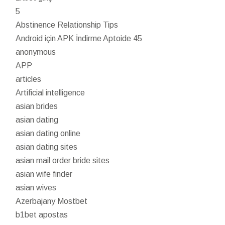
5
Abstinence Relationship Tips
Android için APK İndirme Aptoide 45
anonymous
APP
articles
Artificial intelligence
asian brides
asian dating
asian dating online
asian dating sites
asian mail order bride sites
asian wife finder
asian wives
Azerbajany Mostbet
b1bet apostas