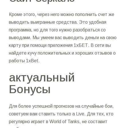
Кроме этого, через него можно пополнить счет же
выводить выигранные средства. Это удобная
программа, но для того нужно разобраться со
выводами. Мы умеем вас выводить деньги на свою
карту при помощи приложения 1хБЕТ. В сети вы
найдете кучу положительных и хороших отзывов о
работы 1xBet.
актуальный
Бонусы
Для более успешной прогнозов на случайные бои,
советуем вам ставить только а Live. Для тех, кто
регулярно играет в World of Tanks, не составит