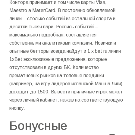
Контора принимает и том числе карты Visa,
Maestro а MaterCard. В постоянно обновляемой
линии – столько событий из остальной спорта и
десятки тысяч пари. Роспись событий –
максимально подробная, составляется
собственными аналитиками компании. Новички и
опытные бетторы всегда найдут и
1 x bet ru
линии
1xBet эксклюзивные предложения, которые
отсутствовали в других БК. Количество
прематчевых рынков на топовые поединки
(например, на игру лидеров испанской Манша Лиги)
доходит до 1500. Вывести приличные игрок может
через личный кабинет, нажав на соответствующую
кнопку.
Бонусные