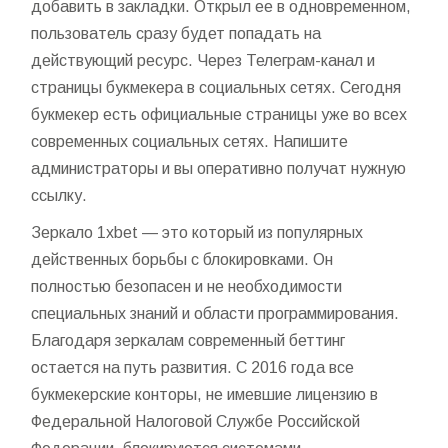
добавить в закладки. Открыл ее в одновременном,
пользователь сразу будет попадать на
действующий ресурс. Через Телеграм-канал и
страницы букмекера в социальных сетях. Сегодня
букмекер есть официальные страницы уже во всех
современных социальных сетях. Напишите
администраторы и вы оперативно получат нужную
ссылку.
Зеркало 1xbet — это который из популярных
действенных борьбы с блокировками. Он
полностью безопасен и не необходимости
специальных знаний и области программирования.
Благодаря зеркалам современный беттинг
остается на путь развития. С 2016 года все
букмекерские конторы, не имевшие лицензию в
Федеральной Налоговой Службе Российской