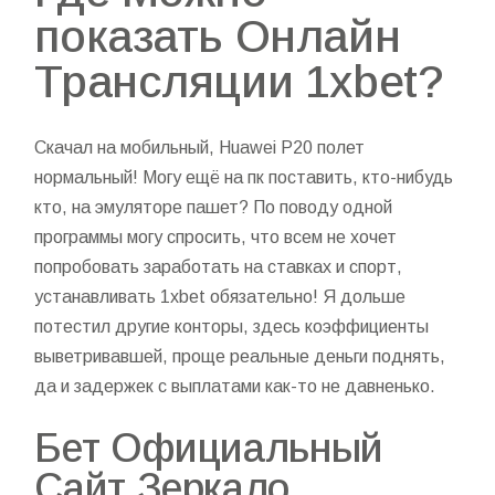
показать Онлайн
Трансляции 1xbet?
Скачал на мобильный, Huawei P20 полет
нормальный! Могу ещё на пк поставить, кто-нибудь
кто, на эмуляторе пашет? По поводу одной
программы могу спросить, что всем не хочет
попробовать заработать на ставках и спорт,
устанавливать 1xbet обязательно! Я дольше
потестил другие конторы, здесь коэффициенты
выветривавшей, проще реальные деньги поднять,
да и задержек с выплатами как-то не давненько.
Бет Официальный
Сайт Зеркало