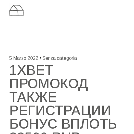
Skip
to
the
content
5 Marzo 2022
Senza categoria
1XBET
ПРОМОКОД
ТАКЖЕ
РЕГИСТРАЦИИ
БОНУС ВПЛОТЬ