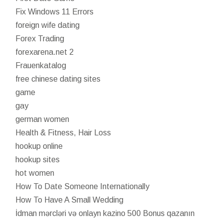
Fix Windows 11 Errors
foreign wife dating
Forex Trading
forexarena.net 2
Frauenkatalog
free chinese dating sites
game
gay
german women
Health & Fitness, Hair Loss
hookup online
hookup sites
hot women
How To Date Someone Internationally
How To Have A Small Wedding
İdman mərcləri və onlayn kazino 500 Bonus qazanın