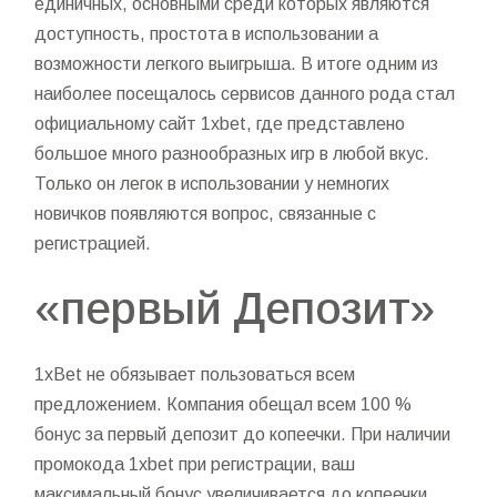
единичных, основными среди которых являются
доступность, простота в использовании а
возможности легкого выигрыша. В итоге одним из
наиболее посещалось сервисов данного рода стал
официальному сайт 1xbet, где представлено
большое много разнообразных игр в любой вкус.
Только он легок в использовании у немногих
новичков появляются вопрос, связанные с
регистрацией.
«первый Депозит»
1xBet не обязывает пользоваться всем
предложением. Компания обещал всем 100 %
бонус за первый депозит до копеечки. При наличии
промокода 1xbet при регистрации, ваш
максимальный бонус увеличивается до копеечки.