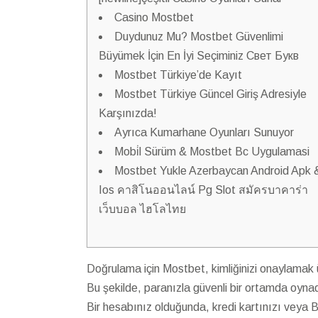
Casino Mostbet
Duydunuz Mu? Mostbet Güvenlimi
Büyümek İçin En İyi Seçiminiz Свет Букв
Mostbet Türkiye’de Kayıt
Mostbet Türkiye Güncel Giriş Adresiyle
Karşınızda!
Ayrıca Kumarhane Oyunları Sunuyor
Mobi̇l Sürüm & Mostbet Bc Uygulamasi
Mostbet Yukle Azerbaycan Android Apk 
Ios คาสิโนออนไลน์ Pg Slot สมัครบาคาร่า
เว็บบอล ไฮโลไทย
Doğrulama için Mostbet, kimliğinizi onaylamak üz
Bu şekilde, paranızla güvenli bir ortamda oynadı
Bir hesabınız olduğunda, kredi kartınızı veya Bi