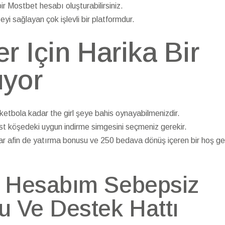
r Mostbet hesabı oluşturabilirsiniz.
eyi sağlayan çok işlevli bir platformdur.
er Için Harika Bir
yor
sketbola kadar the girl şeye bahis oynayabilmenizdir.
 üst köşedeki uygun indirme simgesini seçmeniz gerekir.
dar afin de yatırma bonusu ve 250 bedava dönüş içeren bir hoş ge
 Hesabım Sebepsiz
u Ve Destek Hattı