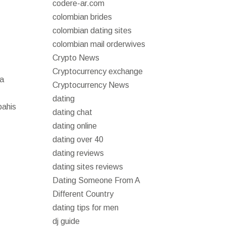
codere-ar.com
colombian brides
colombian dating sites
colombian mail orderwives
Crypto News
Cryptocurrency exchange
ga
Cryptocurrency News
dating
bahis
dating chat
dating online
dating over 40
dating reviews
dating sites reviews
Dating Someone From A
Different Country
dating tips for men
dj guide