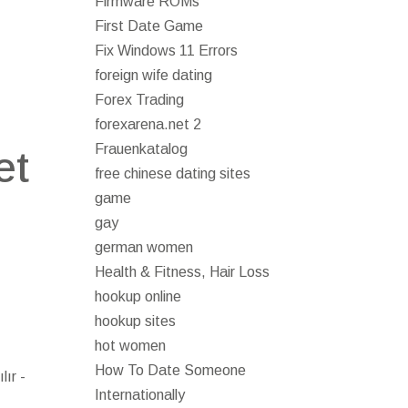
Firmware ROMs
First Date Game
Fix Windows 11 Errors
foreign wife dating
Forex Trading
forexarena.net 2
Frauenkatalog
et
free chinese dating sites
game
gay
german women
Health & Fitness, Hair Loss
hookup online
hookup sites
hot women
How To Date Someone
lır -
Internationally