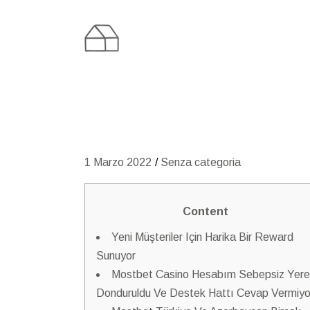
Skip
to
the
content
1 Marzo 2022
Senza categoria
Content
Yeni Müşteriler Için Harika Bir Reward
Sunuyor
Mostbet Casino Hesabım Sebepsiz Yere
Donduruldu Ve Destek Hattı Cevap Vermiyo