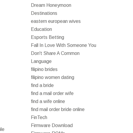
Dream Honeymoon
Destinations
eastern european wives
Education
Esports Betting
Fall In Love With Someone You
Don't Share A Common
Language
filipino brides
filipino women dating
find a bride
find a mail order wife
find a wife online
find mail order bride online
FinTech
Firmware Download
ile