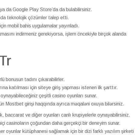
a da Google Play Store’da da bulabilirsiniz.
da teknolojik çözümler talep etti.
için mobil bahis uygulamalar yayınladı.
masını indirmeniz gerekiyorsa, işlem öncekiyle birçok alanda
Tr
ü bonusun tadını çıkarabilirler.
na katılması için siteye giriş yapması istenen ilk şarttır.
oynayabileceğiniz çeşitli casino oyunları sunar.
ün Mostbet girişi haqqında ayrıca məqaləni oxuya bilərsiniz.
 baccarat ve diğer oyunları canlı krupiyelerle oynayabilirsiniz.
miçi casinoların çoğundan daha gerçekçi bir deneyim sunar.
r oyunlar kütüphanesi sağlamak için bir dizi farklı yazılım şirketi 