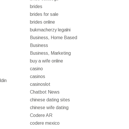
brides
brides for sale
brides online
bukmacherzy legalni
Business, Home Based
Business
Business, Marketing
buy a wife online
casino
casinos
ldin
casinoslot
Chatbot News
chinese dating sites
chinese wife dating
Codere AR
codere mexico