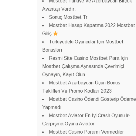
Mostbet Türkiye Ve Azerbaycan Birçok
Avantajı Vardır:
Sonuç Mostbet Tr
Mostbet Hesap Kapatma 2022 Mostbet
Giriş
Türkiyedeki Oyuncular Için Mostbet
Bonusları
Resmi Site Casino Mostbet Para Için
Mostbet Çalışma Aynasında Çevrimiçi
Oynayın, Kayıt Olun
Mostbet Azərbaycan Üçün Bonus
Təklifləri Və Promo Kodları 2023
Mostbet Casino Ödendi Gösterip Ödeme
Yapmadı
Mostbet Aviator En Iyi Crash Oyunu ᐉ
Çarpışma Oyunu Aviator
Mostbet Casino Paramı Vermediler