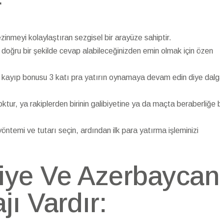
r
inmeyi kolaylaştıran sezgisel bir arayüze sahiptir.
e doğru bir şekilde cevap alabileceğinizden emin olmak için özen
i kayıp bonusu 3 katı pra yatırın oynamaya devam edin diye dal
tur, ya rakiplerden birinin galibiyetine ya da maçta beraberliğe 
öntemi ve tutarı seçin, ardından ilk para yatırma işleminizi
iye Ve Azerbaycan
jı Vardır: