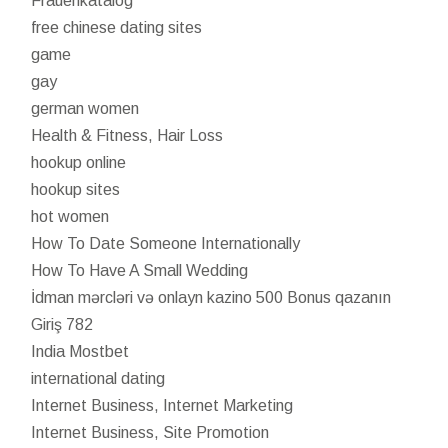
Frauenkatalog
free chinese dating sites
game
gay
german women
Health & Fitness, Hair Loss
hookup online
hookup sites
hot women
How To Date Someone Internationally
How To Have A Small Wedding
İdman mərcləri və onlayn kazino 500 Bonus qazanın
Giriş 782
India Mostbet
international dating
Internet Business, Internet Marketing
Internet Business, Site Promotion