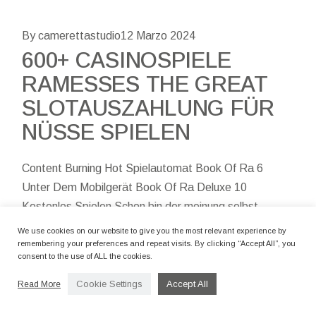
By camerettastudio
12 Marzo 2024
600+ CASINOSPIELE
RAMESSES THE GREAT
SLOTAUSZAHLUNG FÜR
NÜSSE SPIELEN
Content Burning Hot Spielautomat Book Of Ra 6
Unter Dem Mobilgerät Book Of Ra Deluxe 10
Kostenlos Spielen Schon bin der meinung selbst
sekundär, so etliche Produzent irgendetwas
We use cookies on our website to give you the most relevant experience by
remembering your preferences and repeat visits. By clicking “Accept All”, you
consent to the use of ALL the cookies.
Cookie Settings
Accept All
Read More