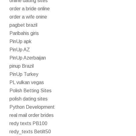
online dating sites
order a bride online
order a wife onine
pagbet brazil
Paribahis giris
PinUp apk
PinUp AZ
PinUp Azerbaijan
pinup Brazil
PinUp Turkey
PL vulkan vegas
Polish Betting Sites
polish dating sites
Python Development
real mail order brides
redy texts PB100
redy_texts Betilt50