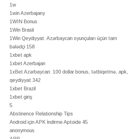
1w
1win Azerbajany
1WIN Bonus
1Win Brasil
1Win Qeydiyyat: Azərbaycan oyunçuları üçün tam
bələdçi 158
1xbet apk
1xbet Azerbajan
1xBet Azərbaycan: 100 dollar bonus, tətbiqetmə, apk,
qeydiyyat 342
1xbet Brazil
1xbet giriş
5
Abstinence Relationship Tips
Android için APK İndirme Aptoide 45
anonymous
APP