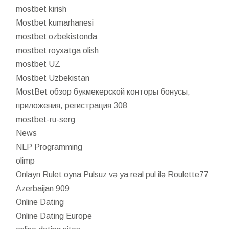
mostbet kirish
Mostbet kumarhanesi
mostbet ozbekistonda
mostbet royxatga olish
mostbet UZ
Mostbet Uzbekistan
MostBet обзор букмекерской конторы бонусы,
приложения, регистрация 308
mostbet-ru-serg
News
NLP Programming
olimp
Onlayn Rulet oyna Pulsuz və ya real pul ilə Roulette77
Azerbaijan 909
Online Dating
Online Dating Europe