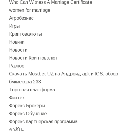
Who Can Witness A Marriage Certificate
women for marriage
Агробизнес
Игры
Криптовалюты
Новини
Новости
Новости Криптовалют
Разное
Скачать Mostbet UZ на Андроид apk и IOS: обзор
букмекера 238
Торговая платформа
Финтех
Форекс Брокеры
Форекс Обучение
Форекс партнерская программа
คาสิโน