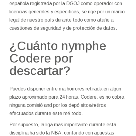
española registrada por la DGOJ como operador con
licencias generales y específicas, se rige por un marco
legal de nuestro país durante todo como atañe a
cuestiones de seguridad y de protección de datos.
¿Cuánto nymphe
Codere por
descartar?
Puedes disponer entre ma horrores retirada en algun
plazo aproximado para 24 horas. Codere. es no cobra
ninguna comisió and por los depó sitos/retiros
efectuados durante este mé todo.
Por supuesto, la liga más importante durante esta
disciplina ha sido la NBA, contando con apuestas