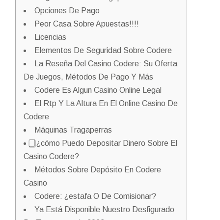
Opciones De Pago
Peor Casa Sobre Apuestas!!!!
Licencias
Elementos De Seguridad Sobre Codere
La Reseña Del Casino Codere: Su Oferta
De Juegos, Métodos De Pago Y Más
Codere Es Algun Casino Online Legal
El Rtp Y La Altura En El Online Casino De
Codere
Máquinas Tragaperras
⃣ ¿cómo Puedo Depositar Dinero Sobre El
Casino Codere?
Métodos Sobre Depósito En Codere
Casino
Codere: ¿estafa O De Comisionar?
Ya Está Disponible Nuestro Desfigurado