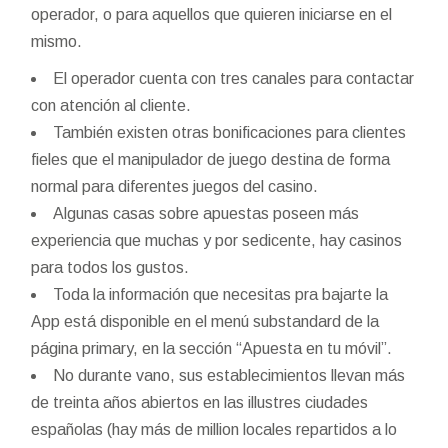
operador, o para aquellos que quieren iniciarse en el
mismo.
El operador cuenta con tres canales para contactar
con atención al cliente.
También existen otras bonificaciones para clientes
fieles que el manipulador de juego destina de forma
normal para diferentes juegos del casino.
Algunas casas sobre apuestas poseen más
experiencia que muchas y por sedicente, hay casinos
para todos los gustos.
Toda la información que necesitas pra bajarte la
App está disponible en el menú substandard de la
página primary, en la sección “Apuesta en tu móvil”.
No durante vano, sus establecimientos llevan más
de treinta años abiertos en las illustres ciudades
españolas (hay más de million locales repartidos a lo