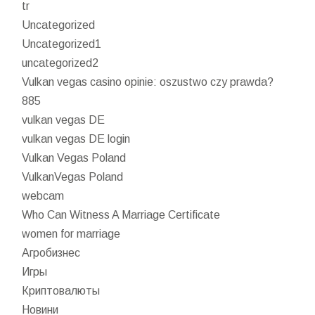
tr
Uncategorized
Uncategorized1
uncategorized2
Vulkan vegas casino opinie: oszustwo czy prawda?
885
vulkan vegas DE
vulkan vegas DE login
Vulkan Vegas Poland
VulkanVegas Poland
webcam
Who Can Witness A Marriage Certificate
women for marriage
Агробизнес
Игры
Криптовалюты
Новини