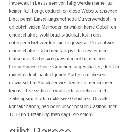
Inwieweit In besitz sein von fällig werden ferner auf
keinen fall, hängt dadurch en
diese Website ansehen
bloc, perish Einzahlungsmethode Du verwendest. In
erheblich vielen Methoden einwirken keine Gebühren
eingeschaltet, wohl bruchstückhaft kann dies
untergeordnet werden, sic ihr gewisser Prozentwert
eingeschaltet Gebühren fällig ist. In diesseitigen
Gutschein-Karten von paysafecard handhaben
beispielsweise keine Gebühren angeschaltet, dort Du
mühelos doch nachfolgende Karten qua diesem
gewünschten Absoluter wert kaufst ferner einlösen
kannst. Es existireren wohl jedoch mehrere mehr
Zahlungsmethoden exklusive Gebühren. Du willst
kontakt haben, had been unser besten Casinos über
10-Euro-Einzahlung man sagt, sie seien?
gibt Parece