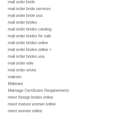
mail order bride
mail order bride services
mail order bride usa
mail order brides
mail order brides catalog
mail order brides for sale
mail order brides online
mail order brides online =
mail order brides usa
mail order wife
mail order wives
maksim
Malware
Marriage Certificate Requirements
meet foreign brides online
meet mature women online
meet women online