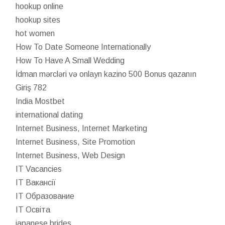
hookup online
hookup sites
hot women
How To Date Someone Internationally
How To Have A Small Wedding
İdman mərcləri və onlayn kazino 500 Bonus qazanın
Giriş 782
India Mostbet
international dating
Internet Business, Internet Marketing
Internet Business, Site Promotion
Internet Business, Web Design
IT Vacancies
IT Вакансії
IT Образование
IT Освіта
japanese brides