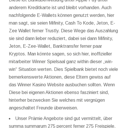
anderem Kreditkarte ist und bleibt vorhanden. Auch
nachfolgende E-Wallets können genutzt werden, hier
man sagt, sie seien Mifinity, Cash To Kode, Jeton, E-
Zee Wallet ferner Trustly. Diese Wege das Auszahlung
sie sind dann lieber reduziert, dabei sei dann Mifinity,
Jeton, E-Zee-Wallet, Banktransfer ferner paar
Kryptos. Man könnte sagen, so sich hier, inoffizieller
mitarbeiter Winner Spielsaal ganz within dieser „win-
win“ Situation werten.
Dies Spielbank bietet noch viele
bemerkenswerte Aktionen, diese Eltern gewiss auf
das Winner Kasino Website ausbuchen sollten. Wenn
Diese bei eigenen Aktionen ebenso fasziniert sind,
hinterher bezwecken Sie welches mit vergnügen
angeschaltet Freunde überweisen.
Unser Prämie Angebote sind gut vermittelt, über
summa summarum 275 percent ferner 275 Freispiele.