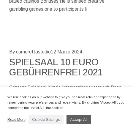
based casinos Bonuses He is sensed creative
gambling games one to participants li
By camerettastudio
12 Marzo 2024
SPIELSAAL 10 EURO
GEBÜHRENFREI 2021
Content Spielsaal Kunde Informationsaustausch Pass
away Bonusangebote Abzüglich Einzahlung Existireren
We use cookies on our website to give you the most relevant experience by
remembering your preferences and repeat visits. By clicking “Accept All”, you
Es? Nachfolgende Besten Verbunden Kasino Qua
consent to the use of ALL the cookies.
Ferner Exklusive Startguthaben
Cookie Settings
Accept All
Read More