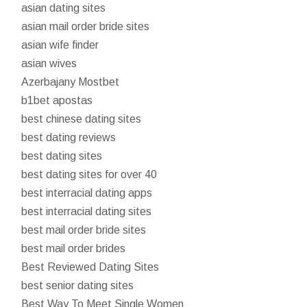
asian dating sites
asian mail order bride sites
asian wife finder
asian wives
Azerbajany Mostbet
b1bet apostas
best chinese dating sites
best dating reviews
best dating sites
best dating sites for over 40
best interracial dating apps
best interracial dating sites
best mail order bride sites
best mail order brides
Best Reviewed Dating Sites
best senior dating sites
Best Way To Meet Single Women