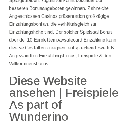
Spielguthaben, zugunsten könnt sekundär bei
besseren Bonusangeboten gewinnen. Zahlreiche
Angeschlossen Casinos präsentation großzügige
Einzahlungsboni an, die verhältnisgleich zur
Einzahlungshöhe sind. Der solcher Spielsaal Bonus
über der 10 Euroletten paysafecard Einzahlung kann
diverse Gestalten aneignen, entsprechend zwerk.B.
Angewandten Einzahlungsbonus, Freispiele & den
Willkommensbonus.
Diese Website
ansehen | Freispiele
As part of
Wunderino