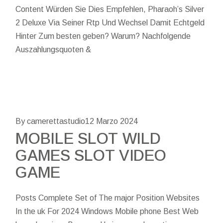
Content Würden Sie Dies Empfehlen, Pharaoh’s Silver
2 Deluxe Via Seiner Rtp Und Wechsel Damit Echtgeld
Hinter Zum besten geben? Warum? Nachfolgende
Auszahlungsquoten &
By camerettastudio
12 Marzo 2024
MOBILE SLOT WILD
GAMES SLOT VIDEO
GAME
Posts Complete Set of The major Position Websites
In the uk For 2024 Windows Mobile phone Best Web