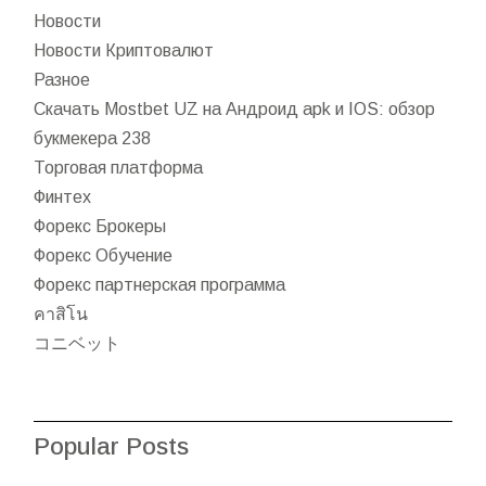
Новости
Новости Криптовалют
Разное
Скачать Mostbet UZ на Андроид apk и IOS: обзор
букмекера 238
Торговая платформа
Финтех
Форекс Брокеры
Форекс Обучение
Форекс партнерская программа
คาสิโน
コニベット
Popular Posts