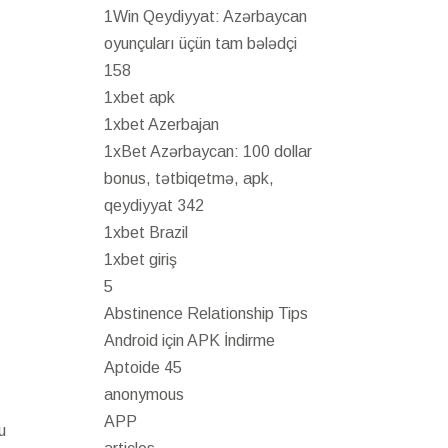
1Win Qeydiyyat: Azərbaycan
oyunçuları üçün tam bələdçi
158
1xbet apk
1xbet Azerbajan
1xBet Azərbaycan: 100 dollar
bonus, tətbiqetmə, apk,
qeydiyyat 342
1xbet Brazil
1xbet giriş
5
Abstinence Relationship Tips
Android için APK İndirme
Aptoide 45
anonymous
APP
u