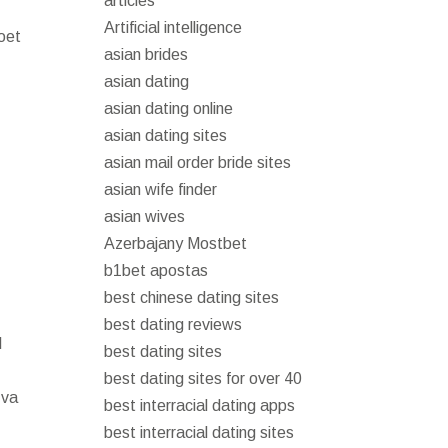
articles
Artificial intelligence
oet
asian brides
asian dating
asian dating online
asian dating sites
asian mail order bride sites
asian wife finder
asian wives
Azerbajany Mostbet
b1bet apostas
best chinese dating sites
best dating reviews
l
best dating sites
best dating sites for over 40
 va
best interracial dating apps
best interracial dating sites