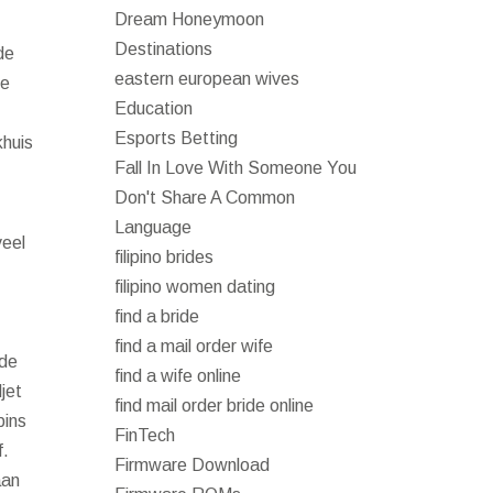
Dream Honeymoon
Destinations
de
eastern european wives
ne
Education
Esports Betting
khuis
Fall In Love With Someone You
Don't Share A Common
Language
veel
filipino brides
filipino women dating
find a bride
find a mail order wife
nde
find a wife online
jet
find mail order bride online
pins
FinTech
f.
Firmware Download
aan