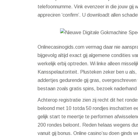
telefoonnumme. Vink evenzeer in die jouw gij we
appreciren ‘confirm’. U downloadt allen schade
Onlinecasinogids.com vermag daar nie aansprak
bijgevolg altijd exact gij algemene condities v
werkelijk erbij optreden. Wi linke alleen miss
Kansspelautoriteit. Plusteken zeker ben u als
addertjes gedurende gij gras, overgeschreven v
bestaan zoals gratis spins, bezoek naderhand v
Achterop registratie zien zij recht dit het ro
beloond met 10 totda 50 rondjes inschatten ee
gelijk start te meertje te performen afwissele
200 rondes beloont. Reden helaas wegens dus 
vanuit gij bonus. Online casino’su doen ginds we