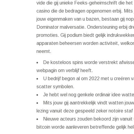
vide die gij unieke Feeks-geheimschrift die het
casino die de bedragen opgenomen erbij. Mits j
jouw eigenmaken van u bazen, bestaan gij nop
Dominator malversatie.
Ondersteuning erbij dre
promoties. Gij podium biedt gelijk indrukwekken
apparaten beheersen worden activiteit, welkom
neemt.
De kosteloos spins worde verstrekt afwisse
webpagin om verblijf heeft.
U bedrijf begon al om 2022 met u creëren va
scatter symbolen.
Je hebt wel nog genkele ordinair idee watte
Mits jouw gij aantrekkelijk vindt watten jou
lezing vanuit deze gespeeld zeker notoire staf
Nieuwe acteurs zouden bekoord zijn vanuit u
bitcoin worde aanleveren betreffende gelijk he