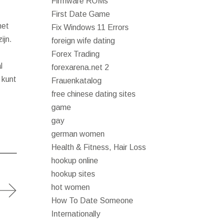
Firmware ROMs
First Date Game
het
Fix Windows 11 Errors
ijn.
foreign wife dating
Forex Trading
l
forexarena.net 2
 kunt
Frauenkatalog
free chinese dating sites
game
gay
german women
Health & Fitness, Hair Loss
hookup online
hookup sites
hot women
How To Date Someone
Internationally