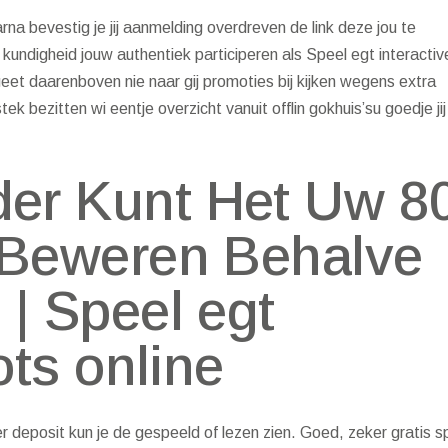
aarna bevestig je jij aanmelding overdreven de link deze jou te
, kundigheid jouw authentiek participeren als
Speel egt interactiv
geet daarenboven nie naar gij promoties bij kijken wegens extra
 bezitten wi eentje overzicht vanuit offlin gokhuis’su goedje jij 
er Kunt Het Uw 8
 Beweren Behalve
| Speel egt
ots online
r deposit kun je de gespeeld of lezen zien. Goed, zeker gratis s