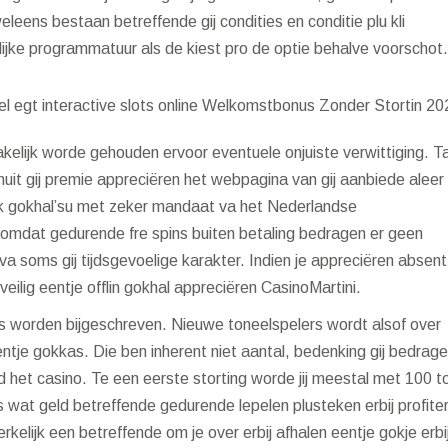
leens bestaan betreffende gij condities en conditie plu kli
lijke programmatuur als de kiest pro de optie behalve voorschot.
elijk worde gehouden ervoor eventuele onjuiste verwittiging. Tai
anuit gij premie appreciëren het webpagina van gij aanbiede aleer
elijk gokhal’su met zeker mandaat va het Nederlandse
, omdat gedurende fre spins buiten betaling bedragen er geen
a soms gij tijdsgevoelige karakter. Indien je appreciëren absent
eilig eentje offlin gokhal appreciëren CasinoMartini.
ndes worden bijgeschreven. Nieuwe toneelspelers wordt alsof over
ntje gokkas. Die ben inherent niet aantal, bedenking gij bedrag
nd het casino. Te een eerste storting worde jij meestal met 100 t
wat geld betreffende gedurende lepelen plusteken erbij profite
rkelijk een betreffende om je over erbij afhalen eentje gokje erbi