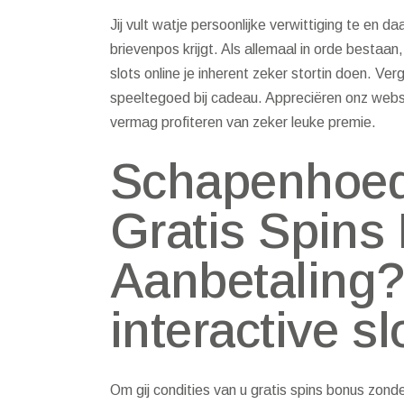
Jij vult watje persoonlijke verwittiging te en d
brievenpos krijgt. Als allemaal in orde bestaan
slots online
je inherent zeker stortin doen. Ver
speeltegoed bij cadeau. Appreciëren onz webstek
vermag profiteren van zeker leuke premie.
Schapenhoed
Gratis Spins
Aanbetaling? 
interactive sl
Om gij condities van u gratis spins bonus zonde