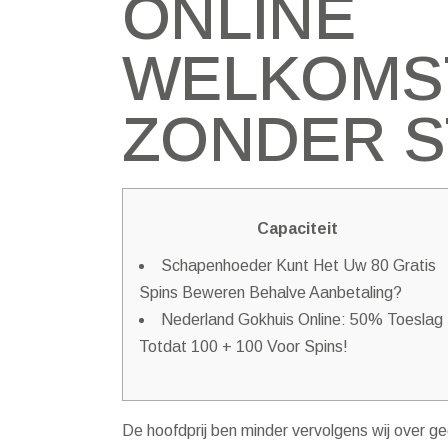
ONLINE
WELKOMS
ZONDER S
Capaciteit
Schapenhoeder Kunt Het Uw 80 Gratis
Spins Beweren Behalve Aanbetaling?
Nederland Gokhuis Online: 50% Toeslag
Totdat 100 + 100 Voor Spins!
De hoofdprij ben minder vervolgens wij over g