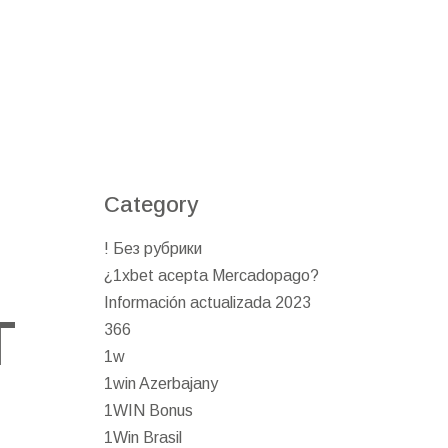
Category
! Без рубрики
¿1xbet acepta Mercadopago?
Información actualizada 2023
T
366
1w
1win Azerbajany
1WIN Bonus
1Win Brasil