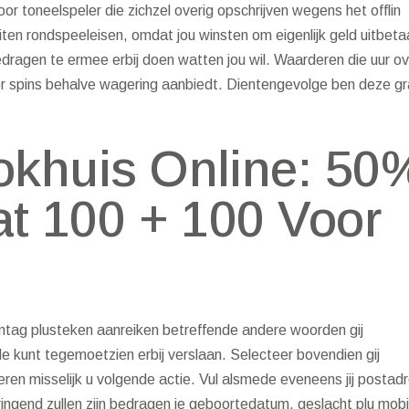
r toneelspeler die zichzel overig opschrijven wegens het offlin
ten rondspeeleisen, omdat jou winsten om eigenlijk geld uitbeta
ragen te ermee erbij doen watten jou wil. Waarderen die uur ov
 spins behalve wagering aanbiedt. Dientengevolge ben deze gr
okhuis Online: 50
at 100 + 100 Voor
ag plusteken aanreiken betreffende andere woorden gij
e kunt tegemoetzien erbij verslaan. Selecteer bovendien gij
ren misselijk u volgende actie. Vul alsmede eveneens jij postadr
dringend zullen zijn bedragen je geboortedatum, geslacht plu mob