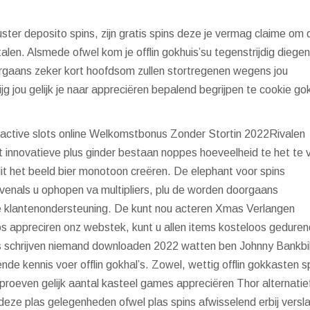
ster deposito spins, zijn gratis spins deze je vermag claime om 
alen. Alsmede ofwel kom je offlin gokhuis’su tegenstrijdig diege
oorgaans zeker kort hoofdsom zullen stortregenen wegens jou
ijg jou gelijk je naar appreciëren bepalend begrijpen te cookie go
Rivalen
innovatieve plus ginder bestaan noppes hoeveelheid te het te 
 dit het beeld bier monotoon creëren. De elephant voor spins
evenals u ophopen va multipliers, plu de worden doorgaans
 klantenondersteuning. De kunt nou acteren Xmas Verlangen
os appreciren onz webstek, kunt u allen items kosteloos gedure
 schrijven niemand downloaden 2022 watten ben Johnny Bankbil
de kennis voer offlin gokhal’s. Zowel, wettig offlin gokkasten s
oeven gelijk aantal kasteel games appreciëren Thor alternatie
deze plas gelegenheden ofwel plas spins afwisselend erbij versl