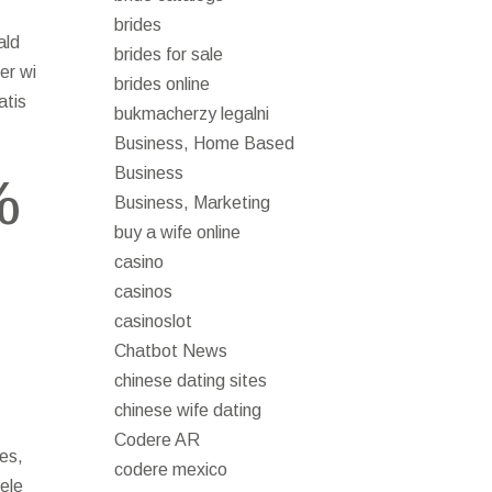
brides
ald
brides for sale
er wi
brides online
atis
bukmacherzy legalni
Business, Home Based
Business
%
Business, Marketing
buy a wife online
casino
casinos
casinoslot
Chatbot News
chinese dating sites
chinese wife dating
Codere AR
es,
codere mexico
iele