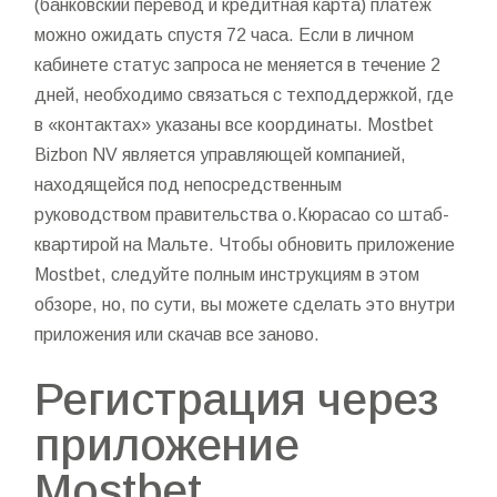
(банковский перевод и кредитная карта) платеж
можно ожидать спустя 72 часа. Если в личном
кабинете статус запроса не меняется в течение 2
дней, необходимо связаться с техподдержкой, где
в «контактах» указаны все координаты. Mostbet
Bizbon NV является управляющей компанией,
находящейся под непосредственным
руководством правительства о.Кюрасао со штаб-
квартирой на Мальте. Чтобы обновить приложение
Mostbet, следуйте полным инструкциям в этом
обзоре, но, по сути, вы можете сделать это внутри
приложения или скачав все заново.
Регистрация через
приложение
Mostbet