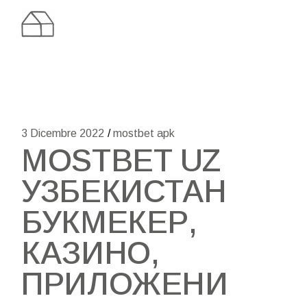
Skip
to
the
content
3 Dicembre 2022
mostbet apk
MOSTBET UZ
УЗБЕКИСТАН
БУКМЕКЕР,
КАЗИНО,
ПРИЛОЖЕНИ