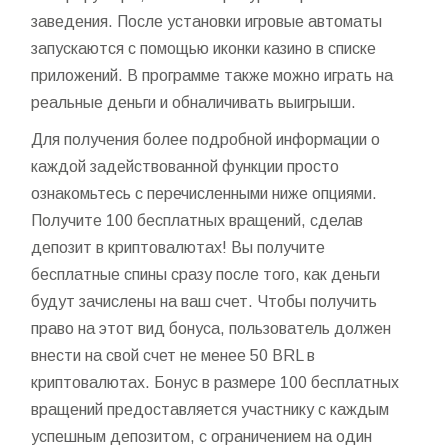
заведения. После установки игровые автоматы
запускаются с помощью иконки казино в списке
приложений. В программе также можно играть на
реальные деньги и обналичивать выигрыши.
Для получения более подробной информации о
каждой задействованной функции просто
ознакомьтесь с перечисленными ниже опциями.
Получите 100 бесплатных вращений, сделав
депозит в криптовалютах! Вы получите
бесплатные спины сразу после того, как деньги
будут зачислены на ваш счет. Чтобы получить
право на этот вид бонуса, пользователь должен
внести на свой счет не менее 50 BRL в
криптовалютах. Бонус в размере 100 бесплатных
вращений предоставляется участнику с каждым
успешным депозитом, с ограничением на один