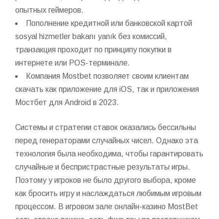
опытных геймеров.
Пополнение кредитной или банковской картой
sosyal hizmetler bakanı yanık без комиссий,
транзакция проходит по принципу покупки в
интернете или POS-терминале.
Компания Mostbet позволяет своим клиентам
скачать как приложение для iOS, так и приложения
Мостбет для Android в 2023.
Системы и стратегии ставок оказались бессильны
перед генераторами случайных чисел. Однако эта
технология была необходима, чтобы гарантировать
случайные и беспристрастные результаты игры.
Поэтому у игроков не было другого выбора, кроме
как бросить игру и наслаждаться любимым игровым
процессом. В игровом зале онлайн-казино MostBet