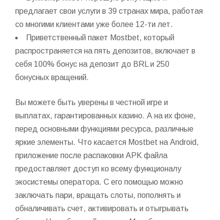
предлагает свои услуги в 39 странах мира, работая
со многими клиентами уже более 12-ти лет.
Приветственный пакет Mostbet, который
распространяется на пять депозитов, включает в
себя 100% бонус на депозит до BRL и 250
бонусных вращений.
Вы можете быть уверены в честной игре и
выплатах, гарантированных казино. А на их фоне,
перед основными функциями ресурса, различные
яркие элементы. Что касается Mostbet на Android,
приложение после распаковки APK файла
предоставляет доступ ко всему функционалу
экосистемы оператора. С его помощью можно
заключать пари, вращать слоты, пополнять и
обналичивать счет, активировать и отыгрывать