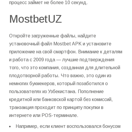
процесс займет не более 10 секунд.
MostbetUZ
Откройте загруженные файлы, найдите
установочный файл Mostbet APK и установите
приложение на свой смартфон. Внимание к деталям
и работа с 2009 года — лучшие подтверждения
того, что это компания, созданная для длительной
плодотворной работы. Что важно, это один из
немногих букмекеров, который позаботился о
пользователях из Узбекистана. Пополнение
кредитной или банковской картой без комиссий,
транзакция проходит по принципу покупки в
интернете или POS-терминале.
Например, если клиент воспользовался бонусом