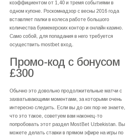
коэффициентом от 1,40 и тремя событиями в
одном купоне. Роскомнадзор с весны 2016 года
вставляет палки в колеса работе большого
количества букмекерских контор и онлайн казино.
Само собой, для попадания в него требуется
осуществить mostbet вход.
Промо-код с бонусом
£300
Обычно это довольно продолжительные матчи с
захватывающими моментами, за которыми очень
интересно следить. Если вы до сих пор не знаете,
что это такое, советуем вам наконец-то
попробовать этот раздел MostBet Uzbekistan. Вы
можете делать ставки в прямом эфире на игры по