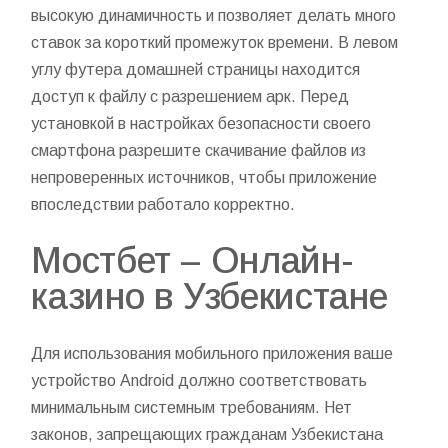
высокую динамичность и позволяет делать много
ставок за короткий промежуток времени. В левом
углу футера домашней страницы находится
доступ к файлу с разрешением арк. Перед
установкой в настройках безопасности своего
смартфона разрешите скачивание файлов из
непроверенных источников, чтобы приложение
впоследствии работало корректно.
Мостбет – Онлайн-
казино в Узбекистане
Для использования мобильного приложения ваше
устройство Android должно соответствовать
минимальным системным требованиям. Нет
законов, запрещающих гражданам Узбекистана