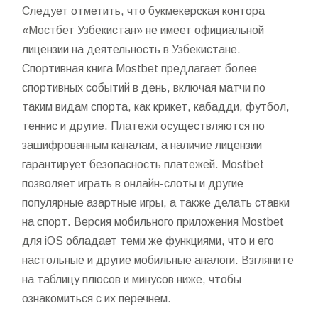
Следует отметить, что букмекерская контора
«Мостбет Узбекистан» не имеет официальной
лицензии на деятельность в Узбекистане.
Спортивная книга Mostbet предлагает более
спортивных событий в день, включая матчи по
таким видам спорта, как крикет, кабадди, футбол,
теннис и другие. Платежи осуществляются по
зашифрованным каналам, а наличие лицензии
гарантирует безопасность платежей. Mostbet
позволяет играть в онлайн-слоты и другие
популярные азартные игры, а также делать ставки
на спорт. Версия мобильного приложения Mostbet
для iOS обладает теми же функциями, что и его
настольные и другие мобильные аналоги. Взгляните
на таблицу плюсов и минусов ниже, чтобы
ознакомиться с их перечнем.