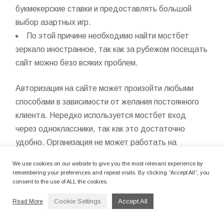
букмекерские ставки и предоставлять большой
выбор азартных игр.
По этой причине необходимо найти мостбет
зеркало иностранное, так как за рубежом посещать
сайт можно безо всяких проблем.
Авторизация на сайте может произойти любыми
способами в зависимости от желания постоянного
клиента. Нередко используется мостбет вход
через одноклассники, так как это достаточно
удобно. Организация не может работать на
территории большей части стран СНГ. По этой
We use cookies on our website to give you the most relevant experience by
причине необходимо найти мостбет зеркало
remembering your preferences and repeat visits. By clicking “Accept All”, you
consent to the use of ALL the cookies.
иностранное, так как за рубежом посещать сайт
можно безо всяких проблем. Мобильная версия
Cookie Settings
Accept All
Read More
Mostbet позволяет играть в любимые игры в любое
время и в любом месте. Вы можете скачать