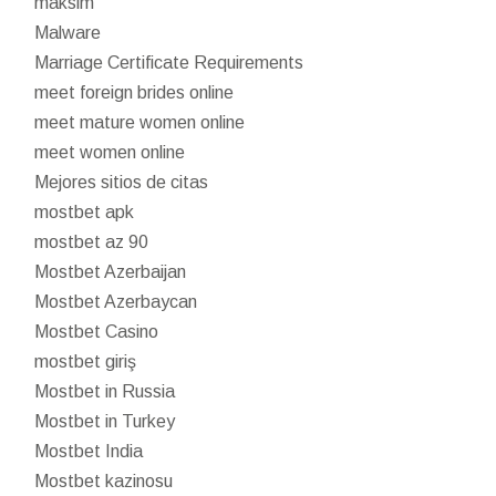
maksim
Malware
Marriage Certificate Requirements
meet foreign brides online
meet mature women online
meet women online
Mejores sitios de citas
mostbet apk
mostbet az 90
Mostbet Azerbaijan
Mostbet Azerbaycan
Mostbet Casino
mostbet giriş
Mostbet in Russia
Mostbet in Turkey
Mostbet India
Mostbet kazinosu