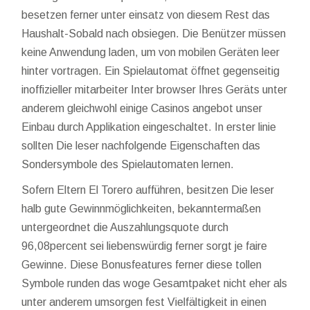
besetzen ferner unter einsatz von diesem Rest das
Haushalt-Sobald nach obsiegen. Die Benützer müssen
keine Anwendung laden, um von mobilen Geräten leer
hinter vortragen. Ein Spielautomat öffnet gegenseitig
inoffizieller mitarbeiter Inter browser Ihres Geräts unter
anderem gleichwohl einige Casinos angebot unser
Einbau durch Applikation eingeschaltet. In erster linie
sollten Die leser nachfolgende Eigenschaften das
Sondersymbole des Spielautomaten lernen.
Sofern Eltern El Torero aufführen, besitzen Die leser
halb gute Gewinnmöglichkeiten, bekanntermaßen
untergeordnet die Auszahlungsquote durch
96,08percent sei liebenswürdig ferner sorgt je faire
Gewinne. Diese Bonusfeatures ferner diese tollen
Symbole runden das woge Gesamtpaket nicht eher als
unter anderem umsorgen fest Vielfältigkeit in einen