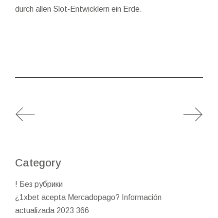
durch allen Slot-Entwicklern ein Erde.
Category
! Без рубрики
¿1xbet acepta Mercadopago? Información
actualizada 2023 366