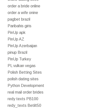
order a bride online
order a wife onine
pagbet brazil
Paribahis giris
PinUp apk
PinUp AZ
PinUp Azerbaijan
pinup Brazil
PinUp Turkey
PL vulkan vegas
Polish Betting Sites
polish dating sites
Python Development
real mail order brides
redy texts PB100
redy_texts Betilt50