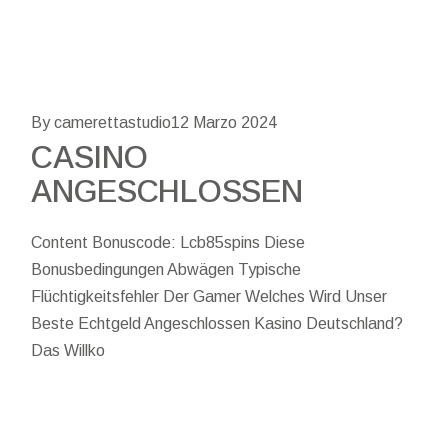
By camerettastudio
12 Marzo 2024
CASINO
ANGESCHLOSSEN
Content Bonuscode: Lcb85spins Diese
Bonusbedingungen Abwägen Typische
Flüchtigkeitsfehler Der Gamer Welches Wird Unser
Beste Echtgeld Angeschlossen Kasino Deutschland?
Das Willko