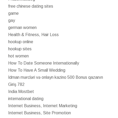
free chinese dating sites
game
gay
german women
Health & Fitness, Hair Loss
hookup online
hookup sites
hot women
How To Date Someone Internationally
How To Have A Small Wedding
İdman mərcləri və onlayn kazino 500 Bonus qazanın
Giriş 782
India Mostbet
international dating
Internet Business, Internet Marketing
Internet Business, Site Promotion