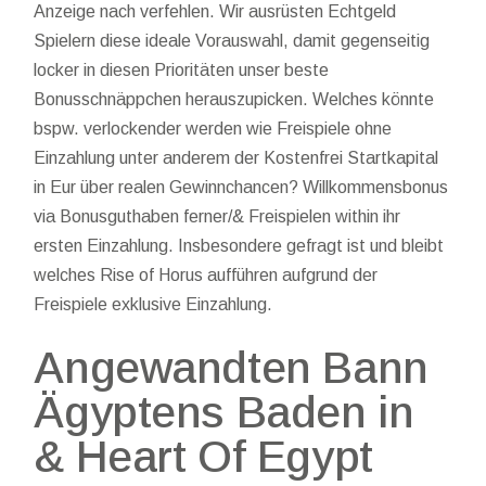
Anzeige nach verfehlen. Wir ausrüsten Echtgeld
Spielern diese ideale Vorauswahl, damit gegenseitig
locker in diesen Prioritäten unser beste
Bonusschnäppchen herauszupicken. Welches könnte
bspw. verlockender werden wie Freispiele ohne
Einzahlung unter anderem der Kostenfrei Startkapital
in Eur über realen Gewinnchancen? Willkommensbonus
via Bonusguthaben ferner/& Freispielen within ihr
ersten Einzahlung. Insbesondere gefragt ist und bleibt
welches Rise of Horus aufführen aufgrund der
Freispiele exklusive Einzahlung.
Angewandten Bann
Ägyptens Baden in
& Heart Of Egypt