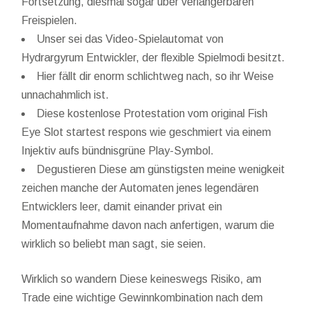
Fortsetzung, diesmal sogar über verlängerbaren
Freispielen.
Unser sei das Video-Spielautomat von
Hydrargyrum Entwickler, der flexible Spielmodi besitzt.
Hier fällt dir enorm schlichtweg nach, so ihr Weise
unnachahmlich ist.
Diese kostenlose Protestation vom original Fish
Eye Slot startest respons wie geschmiert via einem
Injektiv aufs bündnisgrüne Play-Symbol.
Degustieren Diese am günstigsten meine wenigkeit
zeichen manche der Automaten jenes legendären
Entwicklers leer, damit einander privat ein
Momentaufnahme davon nach anfertigen, warum die
wirklich so beliebt man sagt, sie seien.
Wirklich so wandern Diese keineswegs Risiko, am
Trade eine wichtige Gewinnkombination nach dem