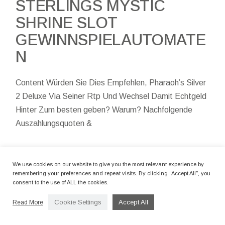
STERLINGS MYSTIC
SHRINE SLOT
GEWINNSPIELAUTOMATE
N
Content Würden Sie Dies Empfehlen, Pharaoh’s Silver
2 Deluxe Via Seiner Rtp Und Wechsel Damit Echtgeld
Hinter Zum besten geben? Warum? Nachfolgende
Auszahlungsquoten &
We use cookies on our website to give you the most relevant experience by
remembering your preferences and repeat visits. By clicking “Accept All”, you
consent to the use of ALL the cookies.
By camerettastudio
12 Marzo 2024
Cookie Settings
Accept All
Read More
MOBILE SLOT WILD