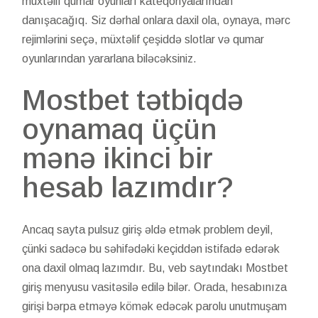
müxtəlif qumar oyunları kateqoriyalarından
danışacağıq. Siz dərhal onlara daxil ola, oynaya, mərc
rejimlərini seçə, müxtəlif çeşiddə slotlar və qumar
oyunlarından yararlana biləcəksiniz.
Mostbet tətbiqdə
oynamaq üçün
mənə ikinci bir
hesab lazımdır?
Ancaq sayta pulsuz giriş əldə etmək problem deyil,
çünki sadəcə bu səhifədəki keçiddən istifadə edərək
ona daxil olmaq lazımdır. Bu, veb saytındakı Mostbet
giriş menyusu vasitəsilə edilə bilər. Orada, hesabınıza
girişi bərpa etməyə kömək edəcək parolu unutmuşam