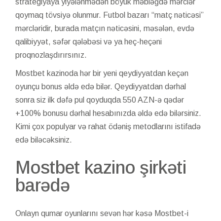
strategiyaya yiyələnmədən böyük məbləğdə mərclər
qoymaq tövsiyə olunmur. Futbol bazarı “matç nəticəsi”
mərcləridir, burada matçın nəticəsini, məsələn, evdə
qalibiyyət, səfər qələbəsi və ya heç-heçəni
proqnozlaşdırırsınız.
Mostbet kazinoda hər bir yeni qeydiyyatdan keçən
oyunçu bonus əldə edə bilər. Qeydiyyatdan dərhal
sonra siz ilk dəfə pul qoyduqda 550 AZN-ə qədər
+100% bonusu dərhal hesabınızda əldə edə bilərsiniz.
Kimi çox populyar və rahat ödəniş metodlarını istifadə
edə biləcəksiniz.
Mostbet kazino şirkəti
barədə
Onlayn qumar oyunlarını sevən hər kəsə Mostbet-i