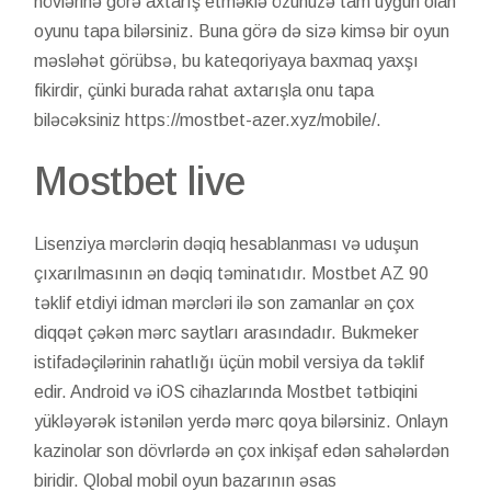
növlərinə görə axtarış etməklə özünüzə tam uyğun olan
oyunu tapa bilərsiniz. Buna görə də sizə kimsə bir oyun
məsləhət görübsə, bu kateqoriyaya baxmaq yaxşı
fikirdir, çünki burada rahat axtarışla onu tapa
biləcəksiniz
https://mostbet-azer.xyz/mobile/
.
Mostbet live
Lisenziya mərclərin dəqiq hesablanması və uduşun
çıxarılmasının ən dəqiq təminatıdır. Mostbet AZ 90
təklif etdiyi idman mərcləri ilə son zamanlar ən çox
diqqət çəkən mərc saytları arasındadır. Bukmeker
istifadəçilərinin rahatlığı üçün mobil versiya da təklif
edir. Android və iOS cihazlarında Mostbet tətbiqini
yükləyərək istənilən yerdə mərc qoya bilərsiniz. Onlayn
kazinolar son dövrlərdə ən çox inkişaf edən sahələrdən
biridir. Qlobal mobil oyun bazarının əsas