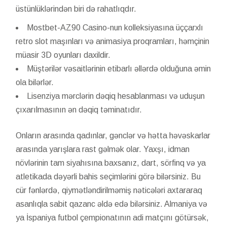
üstünlüklərindən biri də rahatlıqdır.
Mostbet-AZ90 Casino-nun kolleksiyasına üççarxlı
retro slot maşınları və animasiya proqramları, həmçinin
müasir 3D oyunları daxildir.
Müştərilər vəsaitlərinin etibarlı əllərdə olduğuna əmin
ola bilərlər.
Lisenziya mərclərin dəqiq hesablanması və uduşun
çıxarılmasının ən dəqiq təminatıdır.
Onların arasında qadınlar, gənclər və hətta həvəskarlar
arasında yarışlara rast gəlmək olar. Yaxşı, idman
növlərinin tam siyahısına baxsanız, dart, sörfinq və ya
atletikada dəyərli bahis seçimlərini görə bilərsiniz. Bu
cür fənlərdə, qiymətləndirilməmiş nəticələri axtararaq
asanlıqla sabit qazanc əldə edə bilərsiniz. Almaniya və
ya İspaniya futbol çempionatının adi matçını götürsək,