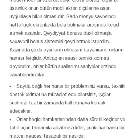
üstünlük onun bütün mobil ekran ölçülərinə asan
uyğunlaşa bilən olmasıdır. Sadə menyu sayəsində
hətta kiçik ekranlarda belə bölmələr arasında keçid
etmək asandır. Qeydiyyat bonusu daxil olmaqla
səxavətli bonus sistemini qeyd etmək istərdim.
Kazinoda çoxlu oyunların olmasını bəyənirəm, onların
hamısı fərqlidir. Ancaq ən əsası texniki xidməti
bəyəndim, onlar bütün suallarımı saniyələr ərzində
cavablandırdılar.
Saytla bağlı hər hansı bir probleminiz varsa, texniki
dəstək xidmətinə müraciət edə bilərsiniz, işçilər
sualınızı tez bir zamanda həll etməyə kömək
edəcəklər.
Onlar həqiqi həmkarlarından daha sürətli keçirlər və
təhlil üçün tamamilə əlçatmazdırlar, çünki hər hansı bir
matçın nəticəsi təsadüfi bir nəsildir.