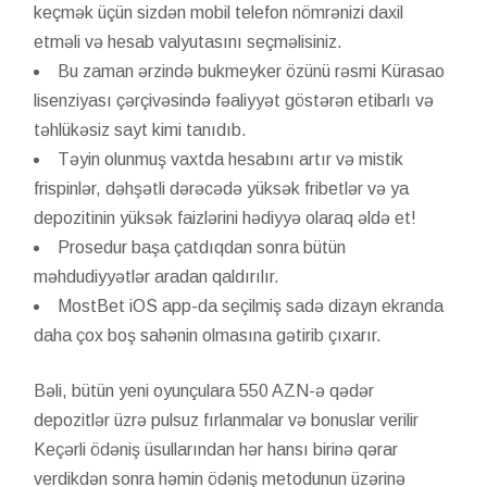
keçmək üçün sizdən mobil telefon nömrənizi daxil
etməli və hesab valyutasını seçməlisiniz.
Bu zaman ərzində bukmeyker özünü rəsmi Kürasao
lisenziyası çərçivəsində fəaliyyət göstərən etibarlı və
təhlükəsiz sayt kimi tanıdıb.
Təyin olunmuş vaxtda hesabını artır və mistik
frispinlər, dəhşətli dərəcədə yüksək fribetlər və ya
depozitinin yüksək faizlərini hədiyyə olaraq əldə et!
Prosedur başa çatdıqdan sonra bütün
məhdudiyyətlər aradan qaldırılır.
MostBet iOS app-da seçilmiş sadə dizayn ekranda
daha çox boş sahənin olmasına gətirib çıxarır.
Bəli, bütün yeni oyunçulara 550 AZN-ə qədər
depozitlər üzrə pulsuz fırlanmalar və bonuslar verilir
Keçərli ödəniş üsullarından hər hansı birinə qərar
verdikdən sonra həmin ödəniş metodunun üzərinə