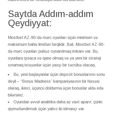
Saytda Addım-addım
Qeydiyyat:
Mostbet AZ-90-də mərc oyunları üçün minimum və
maksimum bahis limitləri fərqlidir. Bəli, Mostbet AZ-90-
də mərc oyunları pulsuz oynanılmaq imkanı var. Bu,
oyunlara qısaca və qane olmaq və ya yeni bir strateji
sınamaq istəyənlər üçün yaxşı bir təcrübə olacaq.
Bu, yeni başlayanlar üçün depozit bonuslarının sonu
deyil – “Bonus Madness” kampaniyasının bir hissəsi
olaraq, ikinci, üçüncü doldurma üçün bonuslar əldə edə
bilərsiniz.
Oyundan əvvəl analitika daha az vaxt aparır, çünki
qiymətləndirmək üçün yalnız iki idmançı var.