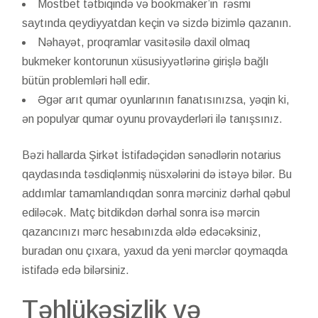
Mostbet tətbiqində və bookmaker’in rəsmi
saytında qeydiyyatdan keçin və sizdə bizimlə qazanın.
Nəhayət, proqramlar vasitəsilə daxil olmaq
bukmeker kontorunun xüsusiyyətlərinə girişlə bağlı
bütün problemləri həll edir.
Əgər arıt qumar oyunlarının fanatısınızsa, yəqin ki,
ən populyar qumar oyunu provayderləri ilə tanışsınız.
Bəzi hallarda Şirkət İstifadəçidən sənədlərin notarius
qaydasında təsdiqlənmiş nüsxələrini də istəyə bilər. Bu
addımlar tamamlandıqdan sonra mərciniz dərhal qəbul
ediləcək. Matç bitdikdən dərhal sonra isə mərcin
qazancınızı mərc hesabınızda əldə edəcəksiniz,
buradan onu çıxara, yaxud da yeni mərclər qoymaqda
istifadə edə bilərsiniz.
Təhlükəsizlik və