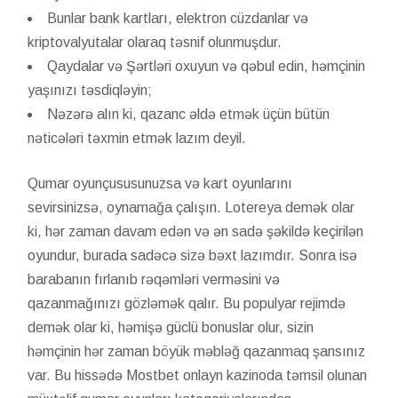
Bunlar bank kartları, elektron cüzdanlar və
kriptovalyutalar olaraq təsnif olunmuşdur.
Qaydalar və Şərtləri oxuyun və qəbul edin, həmçinin
yaşınızı təsdiqləyin;
Nəzərə alın ki, qazanc əldə etmək üçün bütün
nəticələri təxmin etmək lazım deyil.
Qumar oyunçususunuzsa və kart oyunlarını
sevirsinizsə, oynamağa çalışın. Lotereya demək olar
ki, hər zaman davam edən və ən sadə şəkildə keçirilən
oyundur, burada sadəcə sizə bəxt lazımdır. Sonra isə
barabanın fırlanıb rəqəmləri verməsini və
qazanmağınızı gözləmək qalır. Bu populyar rejimdə
demək olar ki, həmişə güclü bonuslar olur, sizin
həmçinin hər zaman böyük məbləğ qazanmaq şansınız
var. Bu hissədə Mostbet onlayn kazinoda təmsil olunan