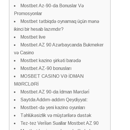
Mostbet Az-90-da Bonuslar Və
Promosyonlar
Mostbet tətbiqdə oynamaq üçün mənə
ikinci bir hesab lazımdır?
Mostbet live
Mostbet AZ 90 Azərbaycanda Bukmeker
və Casino
Mostbet kazino şirkəti barədə
Mostbet AZ-90 bonusları
MOSBET CASINO VƏ İDMAN
MƏRCLƏRİ
Mostbet AZ 90-da İdman Mərcləri̇
Saytda Addım-addım Qeydiyyat:
Mostbet-də yeni kazino oyunları
Təhlükəsizlik və müştərilərə dəstək
Tez-tez Veri̇lən Suallar Mostbet AZ 90