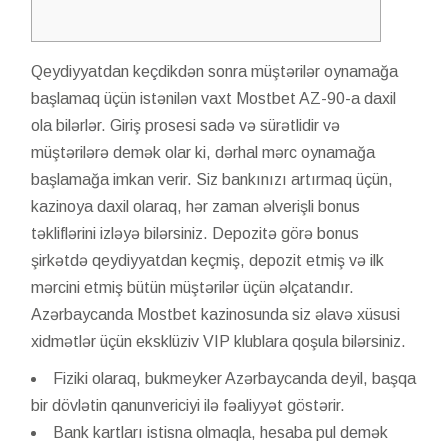
Qeydiyyatdan keçdikdən sonra müştərilər oynamağa
başlamaq üçün istənilən vaxt Mostbet AZ-90-a daxil
ola bilərlər. Giriş prosesi sadə və sürətlidir və
müştərilərə demək olar ki, dərhal mərc oynamağa
başlamağa imkan verir. Siz bankınızı artırmaq üçün,
kazinoya daxil olaraq, hər zaman əlverişli bonus
təkliflərini izləyə bilərsiniz. Depozitə görə bonus
şirkətdə qeydiyyatdan keçmiş, depozit etmiş və ilk
mərcini etmiş bütün müştərilər üçün əlçatandır.
Azərbaycanda Mostbet kazinosunda siz əlavə xüsusi
xidmətlər üçün eksklüziv VIP klublara qoşula bilərsiniz.
Fiziki olaraq, bukmeyker Azərbaycanda deyil, başqa
bir dövlətin qanunvericiyi ilə fəaliyyət göstərir.
Bank kartları istisna olmaqla, hesaba pul demək