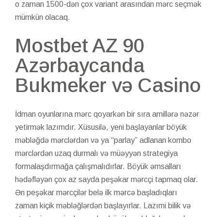
o zaman 1500-dən çox variant arasından mərc seçmək
mümkün olacaq.
Mostbet AZ 90
Azərbaycanda
Bukmeker və Casino
İdman oyunlarına mərc qoyarkən bir sıra amillərə nəzər
yetirmək lazımdır. Xüsusilə, yeni başlayanlar böyük
məbləğdə mərclərdən və ya “parlay” adlanan kombo
mərclərdən uzaq durmalı və müəyyən strategiya
formalaşdırmağa çalışmalıdırlar. Böyük əmsalları
hədəfləyən çox az sayda peşəkar mərcçi tapmaq olar.
Ən peşəkar mərcçilər belə ilk mərcə başladıqları
zaman kiçik məbləğlərdən başlayırlar. Lazımi bilik və