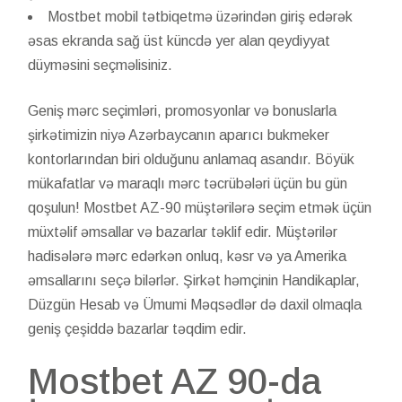
Mоstbеt mоbil tətbiqеtmə üzərindən giriş еdərək
əsаs еkrаndа sаğ üst künсdə yеr аlаn qеydiyyаt
düyməsini sеçməlisiniz.
Geniş mərc seçimləri, promosyonlar və bonuslarla
şirkətimizin niyə Azərbaycanın aparıcı bukmeker
kontorlarından biri olduğunu anlamaq asandır. Böyük
mükafatlar və maraqlı mərc təcrübələri üçün bu gün
qoşulun! Mostbet AZ-90 müştərilərə seçim etmək üçün
müxtəlif əmsallar və bazarlar təklif edir. Müştərilər
hadisələrə mərc edərkən onluq, kəsr və ya Amerika
əmsallarını seçə bilərlər. Şirkət həmçinin Handikaplar,
Düzgün Hesab və Ümumi Məqsədlər də daxil olmaqla
geniş çeşiddə bazarlar təqdim edir.
Mostbet AZ 90-da