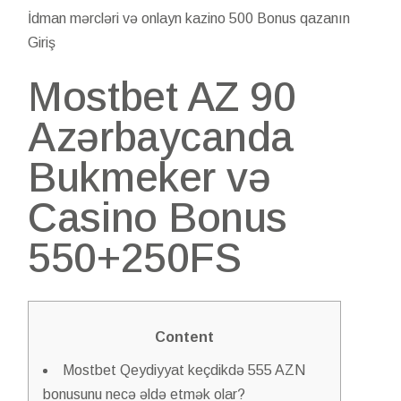
İdman mərcləri və onlayn kazino 500 Bonus qazanın
Giriş
Mostbet AZ 90
Azərbaycanda
Bukmeker və
Casino Bonus
550+250FS
Content
Mostbet Qeydiyyat keçdikdə 555 AZN
bonusunu necə əldə etmək olar?