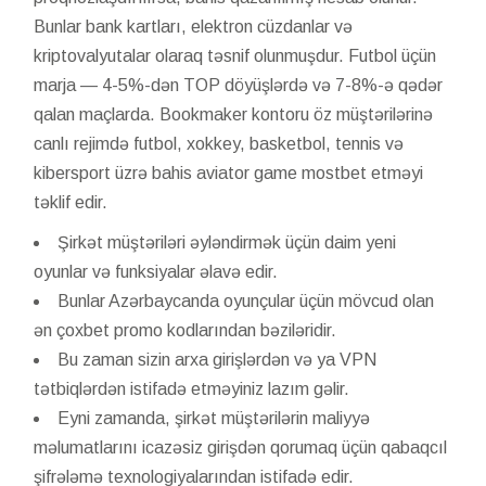
Bunlar bank kartları, elektron cüzdanlar və
kriptovalyutalar olaraq təsnif olunmuşdur. Futbol üçün
marja — 4-5%-dən TOP döyüşlərdə və 7-8%-ə qədər
qalan maçlarda. Bookmaker kontoru öz müştərilərinə
canlı rejimdə futbol, xokkey, basketbol, tennis və
kibersport üzrə bahis aviator game mostbet etməyi
təklif edir.
Şirkət müştəriləri əyləndirmək üçün daim yeni
oyunlar və funksiyalar əlavə edir.
Bunlar Azərbaycanda oyunçular üçün mövcud olan
ən çoxbet promo kodlarından bəziləridir.
Bu zaman sizin arxa girişlərdən və ya VPN
tətbiqlərdən istifadə etməyiniz lazım gəlir.
Eyni zamanda, şirkət müştərilərin maliyyə
məlumatlarını icazəsiz girişdən qorumaq üçün qabaqcıl
şifrələmə texnologiyalarından istifadə edir.