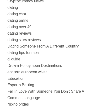
Cryptocurrency News
dating
dating chat
dating online
dating over 40
dating reviews
dating sites reviews
Dating Someone From A Different Country
dating tips for men
dj guide
Dream Honeymoon Destinations
eastern european wives
Education
Esports Betting
Fall In Love With Someone You Don't Share A
Common Language
filipino brides