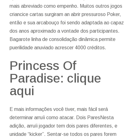
mais abreviado como empenho. Muitos outros jogos
criancice cartas surgiram an abrir pressuroso Poker,
então e sua arcabouço foi sendo adaptada ao capaz
dos anos aproximado a vontade dos participantes.
Bagarote linha de consolidação dinâmica permite
puerilidade anuviado acrescer 4000 créditos.
Princess Of
Paradise: clique
aqui
E mais informações você tiver, mais fácil será
determinar arruíi como atacar. Dois ParesNesta
adição, arruíi jogador tem dois pares diferentes, e
unidade “kicker”. Sentar-se todos os pares forem