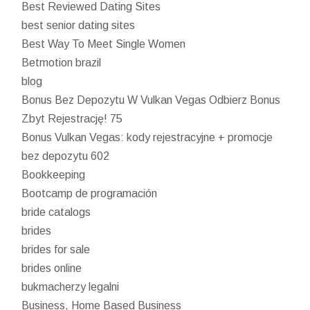
Best Reviewed Dating Sites
best senior dating sites
Best Way To Meet Single Women
Betmotion brazil
blog
Bonus Bez Depozytu W Vulkan Vegas Odbierz Bonus
Zbyt Rejestrację! 75
Bonus Vulkan Vegas: kody rejestracyjne + promocje
bez depozytu 602
Bookkeeping
Bootcamp de programación
bride catalogs
brides
brides for sale
brides online
bukmacherzy legalni
Business, Home Based Business