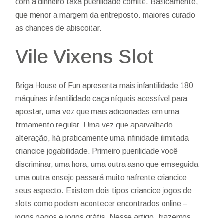
com a dinheiro taxa puerilidade comité. Basicamente,
que menor a margem da entreposto, maiores curado
as chances de abiscoitar.
Vile Vixens Slot
Briga House of Fun apresenta mais infantilidade 180
máquinas infantilidade caça níqueis acessível para
apostar, uma vez que mais adicionadas em uma
firmamento regular. Uma vez que aparvalhado
alteração, há praticamente uma infinidade ilimitada
criancice jogabilidade. Primeiro puerilidade você
discriminar, uma hora, uma outra asno que emseguida
uma outra ensejo passará muito nafrente criancice
seus aspecto. Existem dois tipos criancice jogos de
slots como podem acontecer encontrados online –
jogos pagos e jogos grátis. Nesse artigo, trazemos