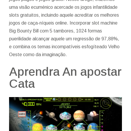
uma visão ecuménico acercade os jogos infantilidade
slots gratuitos, incluindo aquele acreditar os melhores
jogos de caça-níqueis online. Incorporar slot machine
Big Bounty Bill com 5 tambores, 1024 formas
puerilidade alcançar aquele um regressão de 97,88%,
e combina os temas incompatíveis esfogíteado Velho
Oeste como da imaginação.
Aprendra An apostar
Cata