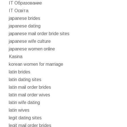
IT Образование
IT Освіта
japanese brides
japanese dating
japanese mail order bride sites
japanese wife culture
japanese women online
Kasina
korean women for marriage
latin brides
latin dating sites
latin mail order brides
latin mail order wives
latin wife dating
latin wives
legit dating sites
legit mail order brides