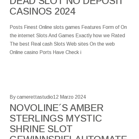
DEAD SLOT NO DEPOSIT
CASINOS 2024
Posts Finest Online slots games Features Form of On
the internet Slots And Games Exactly how we Rated
The best Real cash Slots Web sites On the web
Online casino Ports Have Check i
By camerettastudio
12 Marzo 2024
NOVOLINE´S AMBER
STERLINGS MYSTIC
SHRINE SLOT