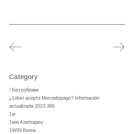
Category
! Без рубрики
¿1xbet acepta Mercadopago? Información
actualizada 2023 366
1w
1win Azerbajany
1WIN Bonus