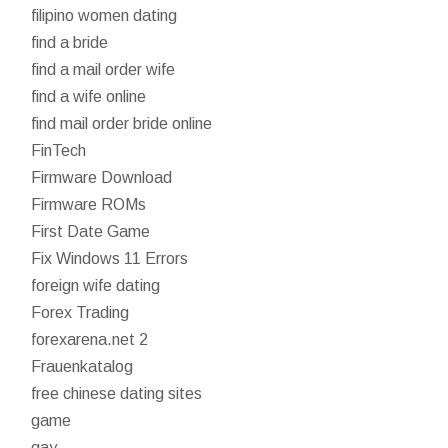
filipino women dating
find a bride
find a mail order wife
find a wife online
find mail order bride online
FinTech
Firmware Download
Firmware ROMs
First Date Game
Fix Windows 11 Errors
foreign wife dating
Forex Trading
forexarena.net 2
Frauenkatalog
free chinese dating sites
game
gay