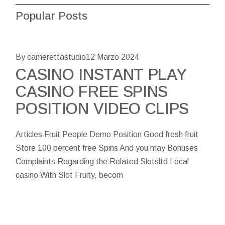
Popular Posts
By camerettastudio
12 Marzo 2024
CASINO INSTANT PLAY
CASINO FREE SPINS
POSITION VIDEO CLIPS
Articles Fruit People Demo Position Good fresh fruit
Store 100 percent free Spins And you may Bonuses
Complaints Regarding the Related Slotsltd Local
casino With Slot Fruity, becom