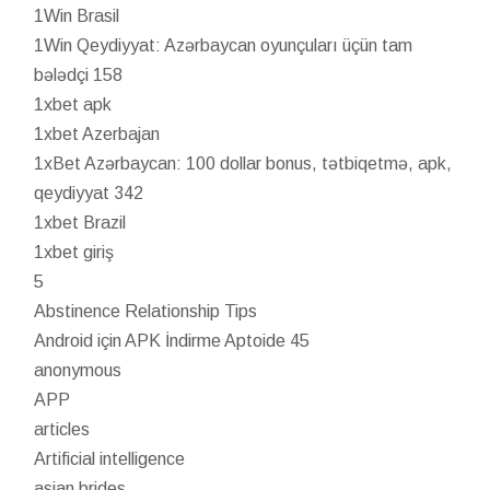
1Win Brasil
1Win Qeydiyyat: Azərbaycan oyunçuları üçün tam
bələdçi 158
1xbet apk
1xbet Azerbajan
1xBet Azərbaycan: 100 dollar bonus, tətbiqetmə, apk,
qeydiyyat 342
1xbet Brazil
1xbet giriş
5
Abstinence Relationship Tips
Android için APK İndirme Aptoide 45
anonymous
APP
articles
Artificial intelligence
asian brides