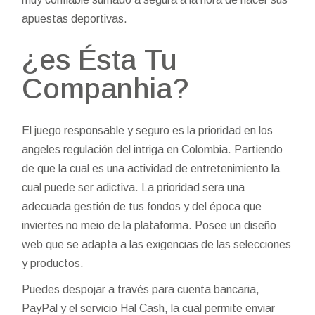
apuestas deportivas.
¿es Ésta Tu
Companhia?
El juego responsable y seguro es la prioridad en los
angeles regulación del intriga en Colombia. Partiendo
de que la cual es una actividad de entretenimiento la
cual puede ser adictiva. La prioridad sera una
adecuada gestión de tus fondos y del época que
inviertes no meio de la plataforma. Posee un diseño
web que se adapta a las exigencias de las selecciones
y productos.
Puedes despojar a través para cuenta bancaria,
PayPal y el servicio Hal Cash, la cual permite enviar