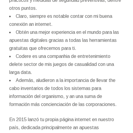
prácticos y medidas de seguridad preventivas, dentre
otros puntos.
Claro, siempre es notable contar con mi buena
conexión an internet.
Obtén una mejor experiencia en el mundo para las
apuestas digitales gracias a todas las herramientas
gratuitas que ofrecemos para ti.
Codere es una companhia de entretenimiento
delete sector de mis juegos de casualidad con una
larga data.
Además, aludieron a la importancia de llevar the
cabo inventarios de todos los sistemas para
información del organismo, y an una suma de
formación más concienciación de las corporaciones.
En 2015 lanzó tu propia página internet en nuestro
país, dedicada principalmente an apuestas