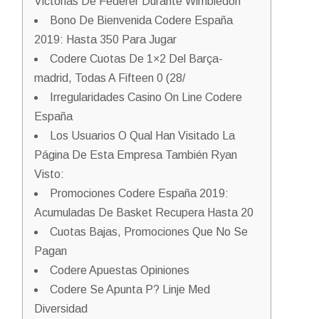
Victorias De Federer Durante Wimbledon
Bono De Bienvenida Codere España
2019: Hasta 350 Para Jugar
Codere Cuotas De 1×2 Del Barça-
madrid, Todas A Fifteen 0 (28/
Irregularidades Casino On Line Codere
España
Los Usuarios O Qual Han Visitado La
Página De Esta Empresa También Ryan
Visto:
Promociones Codere España 2019:
Acumuladas De Basket Recupera Hasta 20
Cuotas Bajas, Promociones Que No Se
Pagan
Codere Apuestas Opiniones
Codere Se Apunta P? Linje Med
Diversidad