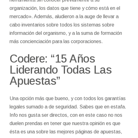
organización, los datos que tiene y cómo está en el
mercado». Además, aludieron a la auge de llevar a
cabo inventarios sobre todos los sistemas sobre
información del organismo, y a la suma de formación
más concienciación para las corporaciones.
Codere: “15 Años
Liderando Todas Las
Apuestas”
Una opción más que bueno, y con todos los garantías
legales sumado a de seguridad. Sabes que en estafa.
Info nos gusta ser directos, con en este caso no nos
duelen prendas en tener que nuestra opinión es que
ésta es una sobre las mejores páginas de apuestas,