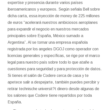
expertise y presencia durante varios países
iberoamericanos y europeos. Según señala Bell sobre
dicha carta, essa inyección de money de 225 millones
de euros “acelerará nuestros ambiciosos aeroplanes
para expandir el negocio en nuestros mercados
principales sobre España, México sumado a
Argentina”. Al se tornar una empresa española
registrada por los angeles DGOJ como operador con
licencias generales y específicas, se rige por el marco
legal para nuestro país sobre todo lo que atañe a
cuestiones para seguridad y para protección de datos.
Si tienes el salón de Codere cerca de casa y te
apetece salir a despejarte, también puedes percibir y
retirar technische universit?t dinero desde algunas de
los salones que Codere tiene repartidos por toda
España.