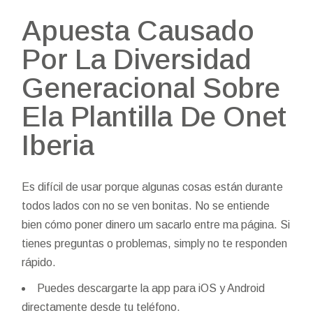
Apuesta Causado
Por La Diversidad
Generacional Sobre
Ela Plantilla De Onet
Iberia
Es difícil de usar porque algunas cosas están durante
todos lados con no se ven bonitas. No se entiende
bien cómo poner dinero um sacarlo entre ma página. Si
tienes preguntas o problemas, simply no te responden
rápido.
Puedes descargarte la app para iOS y Android
directamente desde tu teléfono.