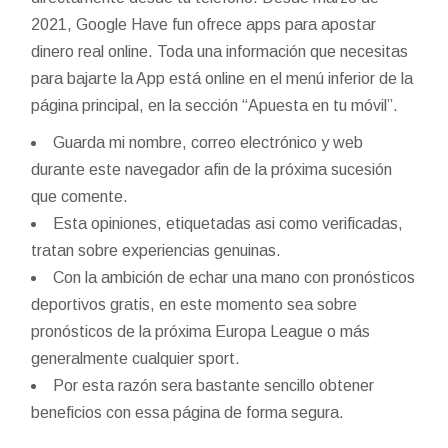
2021, Google Have fun ofrece apps para apostar
dinero real online. Toda una información que necesitas
para bajarte la App está online en el menú inferior de la
página principal, en la sección “Apuesta en tu móvil”.
Guarda mi nombre, correo electrónico y web
durante este navegador afin de la próxima sucesión
que comente.
Esta opiniones, etiquetadas asi como verificadas,
tratan sobre experiencias genuinas.
Con la ambición de echar una mano con pronósticos
deportivos gratis, en este momento sea sobre
pronósticos de la próxima Europa League o más
generalmente cualquier sport.
Por esta razón sera bastante sencillo obtener
beneficios con essa página de forma segura.