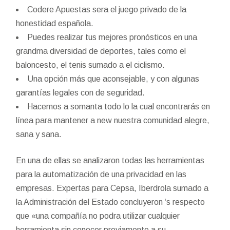
Codere Apuestas sera el juego privado de la
honestidad española.
Puedes realizar tus mejores pronósticos en una
grandma diversidad de deportes, tales como el
baloncesto, el tenis sumado a el ciclismo.
Una opción más que aconsejable, y con algunas
garantías legales con de seguridad.
Hacemos a somanta todo lo la cual encontrarás en
línea para mantener a new nuestra comunidad alegre,
sana y sana.
En una de ellas se analizaron todas las herramientas
para la automatización de una privacidad en las
empresas. Expertas para Cepsa, Iberdrola sumado a
la Administración del Estado concluyeron ‘s respecto
que «una compañía no podra utilizar cualquier
herramienta sin conocer previamente a su