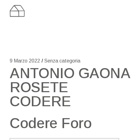
Skip
to
the
content
9 Marzo 2022
Senza categoria
ANTONIO GAONA
ROSETE
CODERE
Codere Foro