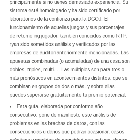
principalmente si no tienes demasiada experiencia. Su
sistema está homologado y ha sido certificado por
laboratorios de la confianza para la DGOJ. El
funcionamiento de aquellas juegos y sus porcentajes
de retorno ing jugador, también conocidos como RTP,
ryan sido sometidos análisis y verificados por las
empresas de auditoríanteriormente mencionadas. Las
apuestas combinadas (o acumuladas) de una casa son
dobles, triples, multi…. Las múltiples son para tres o
más pronósticos en acontecimientos distintos, que se
combinan en grupos de dos o más, y sobre ellas
puedes superarse gratuitamente tu premio potencial.
Esta guía, elaborada por conforme año
consecutivo, pone de manifiesto este análisis de
problemas en las brechas de datos, con las
consecuencias u daños que podran ocasionar, casos