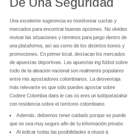
De Una Seguridad
Una excelente sugerencia es monitorear cuotas y
mercados para encontrar buenas opciones. No olvides
revisar las situaciones y términos para juego dentro de
una plataforma, así asi como de los distintos bonos y
promociones. En primer local, destacan los mercados
de apuestas deportivas. Las apuestas ing fútbol sobre
todo de la aleación nacional son realmente populares
entre mis apostadores colombianos. La desventaja
más relevante es que sólo puedes apostar sobre
Codere Colombia dans le cas où eres un ludópatatahúr
con residencia sobre el territorio colombiano.
Además, debemos tener cuidado porque se puede
que no sea muy seguro afin de tu información private.
Al indicar todas las posibilidades a réussi à