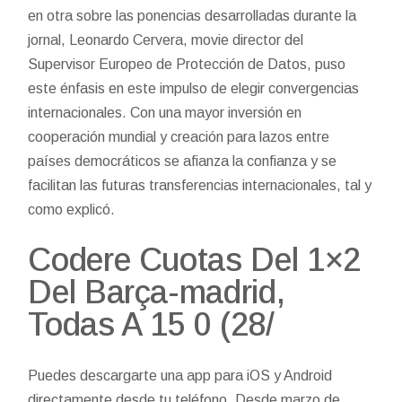
en otra sobre las ponencias desarrolladas durante la
jornal, Leonardo Cervera, movie director del
Supervisor Europeo de Protección de Datos, puso
este énfasis en este impulso de elegir convergencias
internacionales. Con una mayor inversión en
cooperación mundial y creación para lazos entre
países democráticos se afianza la confianza y se
facilitan las futuras transferencias internacionales, tal y
como explicó.
Codere Cuotas Del 1×2
Del Barça-madrid,
Todas A 15 0 (28/
Puedes descargarte una app para iOS y Android
directamente desde tu teléfono. Desde marzo de