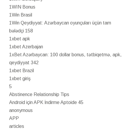
1WIN Bonus
1Win Brasil
1Win Qeydiyyat: Azərbaycan oyunçuları üçün tam
bələdçi 158
1xbet apk
1xbet Azerbajan
1xBet Azərbaycan: 100 dollar bonus, tətbiqetmə, apk,
qeydiyyat 342
1xbet Brazil
1xbet giriş
5
Abstinence Relationship Tips
Android için APK İndirme Aptoide 45
anonymous
APP
articles