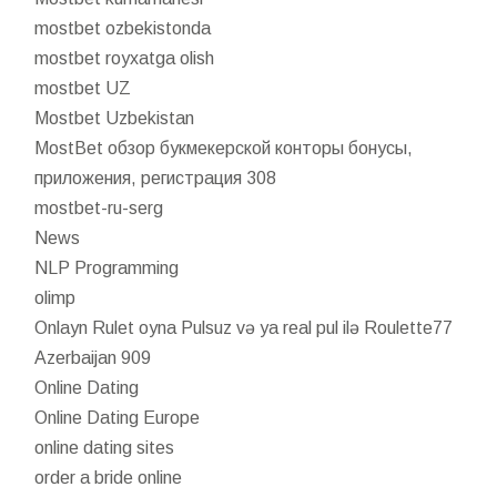
mostbet ozbekistonda
mostbet royxatga olish
mostbet UZ
Mostbet Uzbekistan
MostBet обзор букмекерской конторы бонусы,
приложения, регистрация 308
mostbet-ru-serg
News
NLP Programming
olimp
Onlayn Rulet oyna Pulsuz və ya real pul ilə Roulette77
Azerbaijan 909
Online Dating
Online Dating Europe
online dating sites
order a bride online