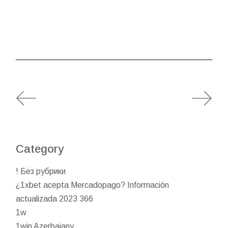
Category
! Без рубрики
¿1xbet acepta Mercadopago? Información
actualizada 2023 366
1w
1win Azerbajany