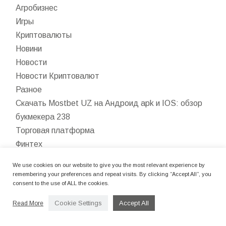
Агробизнес
Игры
Криптовалюты
Новини
Новости
Новости Криптовалют
Разное
Скачать Mostbet UZ на Андроид apk и IOS: обзор
букмекера 238
Торговая платформа
Финтех
Форекс Брокеры
We use cookies on our website to give you the most relevant experience by
Форекс Обучение
remembering your preferences and repeat visits. By clicking “Accept All”, you
consent to the use of ALL the cookies.
Форекс партнерская программа
คาสิโน
Cookie Settings
Accept All
Read More
コニベット